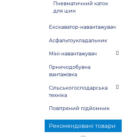
Пневматичний каток
для шин
Екскаватор-навантажувач
Асфальтоукладальник
Міні-навантажувач
Гірничодобувна
вантажівка
Сільськогосподарська
техніка
Повітряний підйомник
Рекомендовані товари