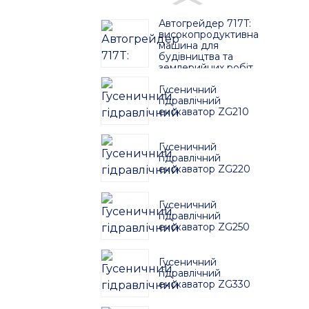
Автогрейдер 717T:
високопродуктивна
машина для
будівництва та
землерийних робіт
Гусеничний
гідравлічний
екскаватор ZG210
Гусеничний
гідравлічний
екскаватор ZG220
Гусеничний
гідравлічний
екскаватор ZG250
Гусеничний
гідравлічний
екскаватор ZG330