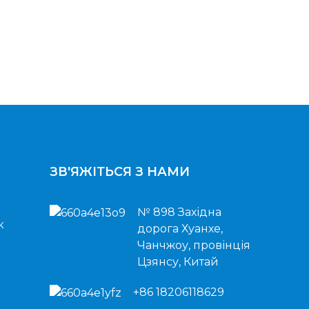
ЗВ'ЯЖІТЬСЯ З НАМИ
№ 898 Західна
к
дорога Хуанхе,
Чанчжоу, провінція
Цзянсу, Китай
+86 18206118629