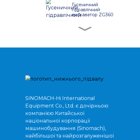
Гусеничний
гідравлічний
екскаватор ZG360
Гусеничний
гідравлічний
екскаватор ZG380
Гусеничний
гідравлічний
екскаватор ZG480
Гусеничний
гідравлічний
екскаватор ZG750
SINOMACH-Hi International
Equipment Co., Ltd. є дочірньою
Гусеничний
компанією Китайської
гідравлічний
екскаватор ZG520
національної корпорації
машинобудування (Sinomach),
найбільшої та найрозгалуженішої