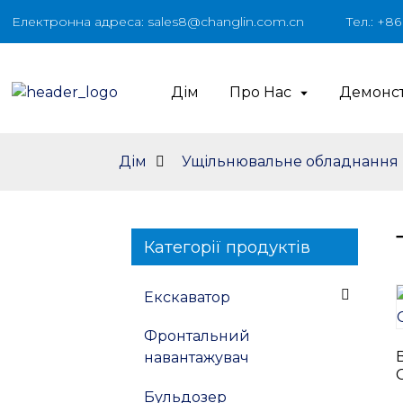
Електронна адреса: sales8@changlin.com.cn
Тел.: +8
Дім
Про Нас
Демонст
Дім
Ущільнювальне обладнання
Категорії продуктів
Екскаватор
Фронтальний
навантажувач
Бульдозер