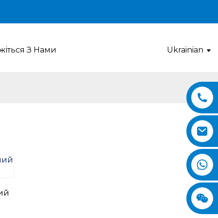
яжіться З Нами
Ukrainian
ий