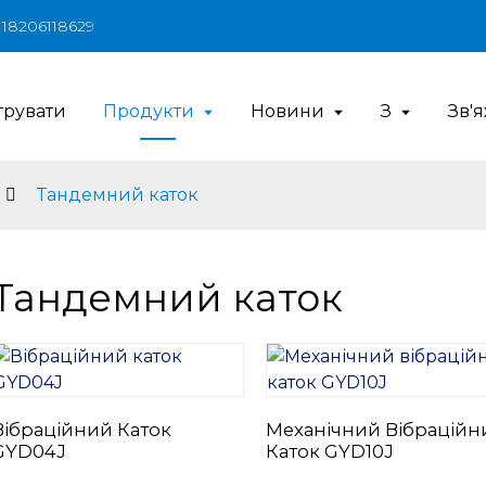
6 18206118629
рувати
Продукти
Новини
З
Зв'
Тандемний каток
Тандемний каток
Вібраційний Каток
Механічний Вібраційн
GYD04J
Каток GYD10J