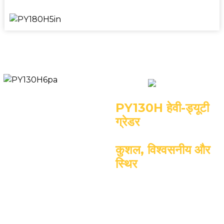
PY130H हेवी-ड्यूटी
ग्रेडर
कुशल, विश्वसनीय और
स्थिर
इंजन: डीएफ कमिंस 6 बीटी 5.9
परिचालन भार: 12000 किलोग्राम
रेटेड आउटपुट: 97 किलोवाट/2200