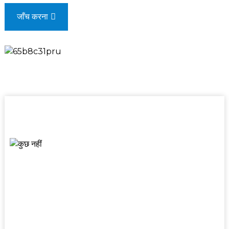
जाँच करना
खनन उत्कृष्टता, उद्योगों को आकार देना
हमारी संबद्ध फैक्ट्री, सिनोमैक चांग्लिन कंपनी लिमिटेड, को
अनुसंधान एवं विकास एवं विनिर्माण के क्षेत्र में 60 वर्षों से
अधिक का अनुभव है। इसने राष्ट्रीय प्रौद्योगिकी केंद्र,
पोस्टडॉक्टोरल रिसर्च वर्कस्टेशन और राष्ट्रीय गुणवत्ता
प्रबंधन पुरस्कार सहित कई प्रतिष्ठित उपाधियाँ प्राप्त की