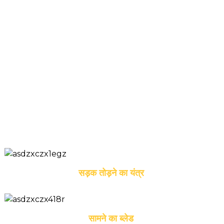
इंजन: कमिंस क्यूएसएम11-सी360
परिचालन भार: 28000 किलोग्राम
रेटेड आउटपुट: 268
किलोवाट/2000 आरपीएम
ब्लेड: 4920*695 मिमी
अनुलग्नकों का रेट्रोफिटिंग
सड़क तोड़ने का यंत्र
सामने का ब्लेड