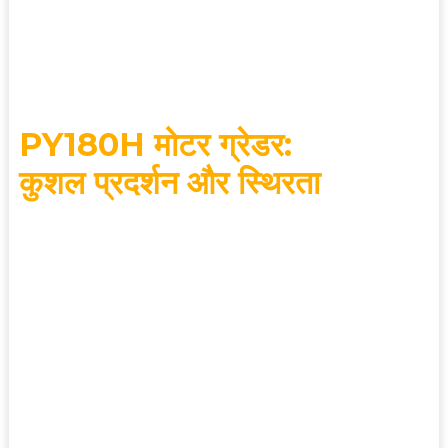
हैं।
जोरदार छूट
PY180H मोटर ग्रेडर:
कुशल प्रदर्शन और स्थिरता
कुशल प्रदर्शन और स्थिरता
इंजन: डीएफ कमिंस 6बीटीए 5.9
परिचालन भार: 14500 किलोग्राम
रेटेड आउटपुट: 132 किलोवाट/2200 आरपीएम
ब्लेड: 3658*580 मिमी