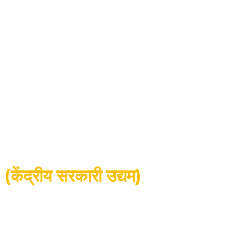
फैक्ट्री क्षेत्र
1100
कर्मचारी
200
+
विदेशी एजेंसियां
हमारे बारे में
केंद्रीय राज्य के स्वामित्व वाले उद्यम
(केंद्रीय सरकारी उद्यम)
सिनोमैक-हाई इंटरनेशनल इक्विपमेंट कंपनी लिमिटेड, चाइना नेशनल मशीनरी
इंडस्ट्री कॉर्पोरेशन (सिनोमैक) की सहायक कंपनी है, जो चीन की सबसे बड़ी
और सबसे व्यापक मशीनरी कंपनी है।