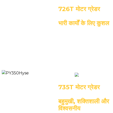
726T मोटर ग्रेडर
भारी कार्यों के लिए कुशल
इंजन: कमिंस क्यूएसएल 8.9-सी260
परिचालन भार: 19500 किलोग्राम
रेटेड आउटपुट: 194
किलोवाट/2200 आरपीएम
ब्लेड: 4422*688 मिमी
735T मोटर ग्रेडर
बहुमुखी, शक्तिशाली और
विश्वसनीय