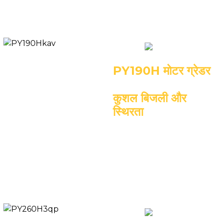
आरपीएम
ब्लेड: 3658*580 मिमी
PY190H मोटर ग्रेडर
कुशल बिजली और
स्थिरता
इंजन: डीएफ कमिंस 6सीटीए 8.3
परिचालन भार: 15600 किलोग्राम
रेटेड आउटपुट: 142
किलोवाट/2200 आरपीएम
ब्लेड: 4268*580 मिमी