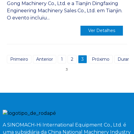
Gong Machinery Co., Ltd. e a Tianjin Dingfaxing
Engineering Machinery Sales Co., Ltd. em Tianjin.
O evento incluiu...
Ver Detalhes
Primeiro
Anterior
1
2
3
Próximo
Durar
3
A SINOMACH-Hi International Equipment Co., Ltd. é
uma subsidiária da China National Machinery Industry