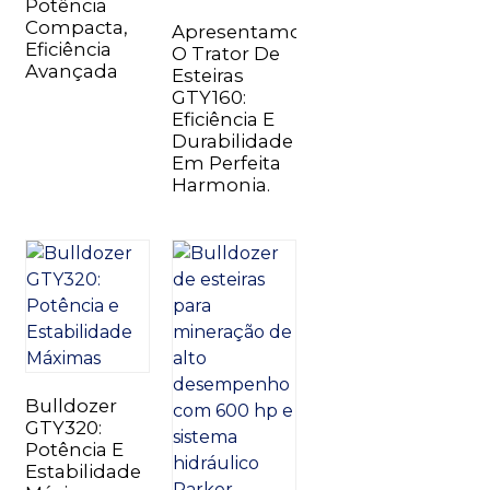
Potência
Compacta,
Apresentamos
Eficiência
O Trator De
Avançada
Esteiras
GTY160:
Eficiência E
Durabilidade
n
Em Perfeita
Harmonia.
..
Bulldozer
GTY320:
Potência E
Estabilidade