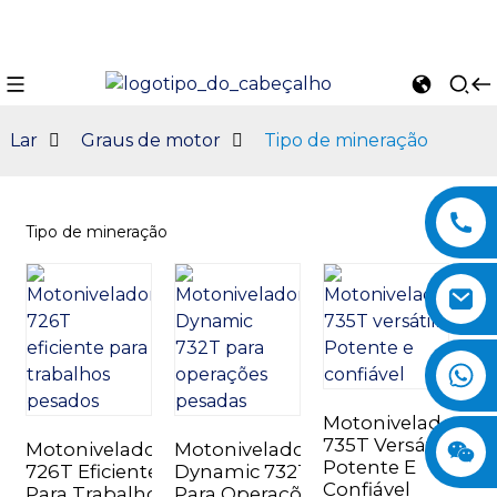
Lar
Graus de motor
Tipo de mineração
Tipo de mineração
n
Motoniveladora
735T Versátil:
Motoniveladora
Motoniveladora
Potente E
726T Eficiente
Dynamic 732T
Confiável
Para Trabalhos
Para Operações