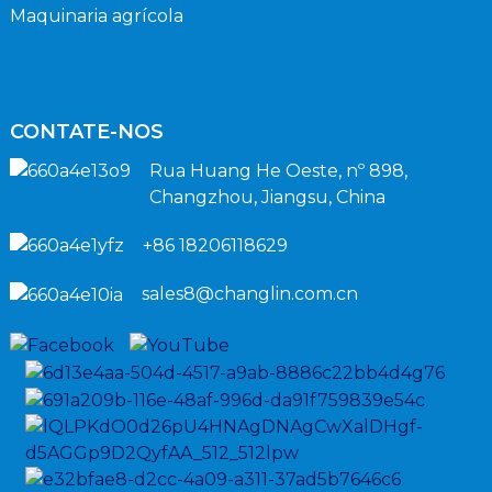
Maquinaria agrícola
CONTATE-NOS
Rua Huang He Oeste, nº 898,
Changzhou, Jiangsu, China
+86 18206118629
sales8@changlin.com.cn