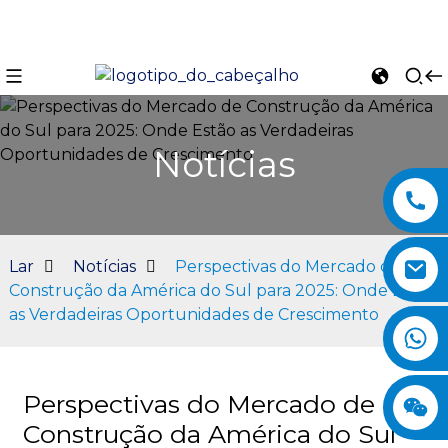
Notícias
Lar
Notícias
Perspectivas do Mercado de
Construção da América do Sul para 2025: Onde Estão
as Verdadeiras Oportunidades de Crescimento
n
Perspectivas do Mercado de
Construção da América do Sul