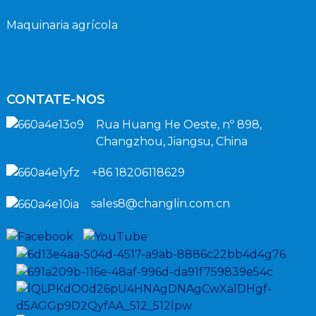
Maquinaria agrícola
CONTATE-NOS
Rua Huang He Oeste, nº 898,
Changzhou, Jiangsu, China
+86 18206118629
sales8@changlin.com.cn