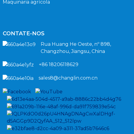
Maquinaria agrícola
CONTATE-NOS
Rua Huang He Oeste, nº 898,
Changzhou, Jiangsu, China
+86 18206118629
sales8@changlin.com.cn