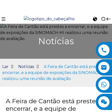
Notícias
Lar
Notícias
A Feira de Cantão está prestes a
encerrar, e a equipe de exposições da SINOMACH-HI
realizou uma reunião de avaliação.
n
A Feira de Cantão está prestes a
encerrar, e a equipe de