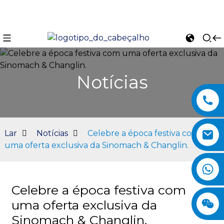
Notícias
Lar
Notícias
Celebre a época festiva com
uma oferta exclusiva da Sinomach & Changlin.
n
Celebre a época festiva com
uma oferta exclusiva da
Sinomach & Changlin.