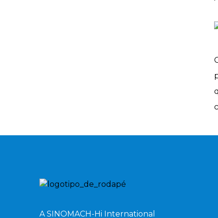
dia.
A Changlin apresenta
equipamentos
inovadores na 139ª Feira
de Cantão.
A SINOMACH-Hi International