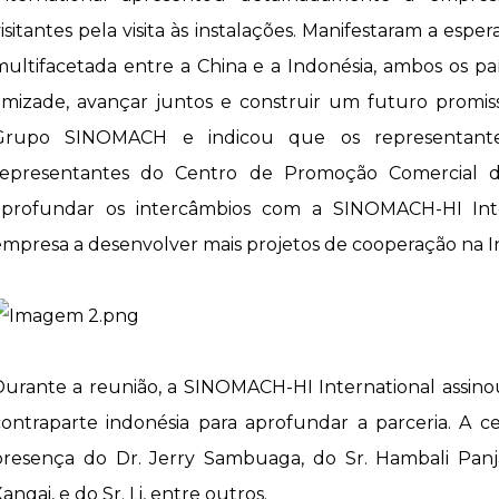
visitantes pela visita às instalações. Manifestaram a es
multifacetada entre a China e a Indonésia, ambos os pa
amizade, avançar juntos e construir um futuro promis
Grupo SINOMACH e indicou que os representante
representantes do Centro de Promoção Comercial 
aprofundar os intercâmbios com a SINOMACH-HI Inte
empresa a desenvolver mais projetos de cooperação na I
Durante a reunião, a SINOMACH-HI International assi
contraparte indonésia para aprofundar a parceria. A 
presença do Dr. Jerry Sambuaga, do Sr. Hambali Panj
angai, e do Sr. Li, entre outros.