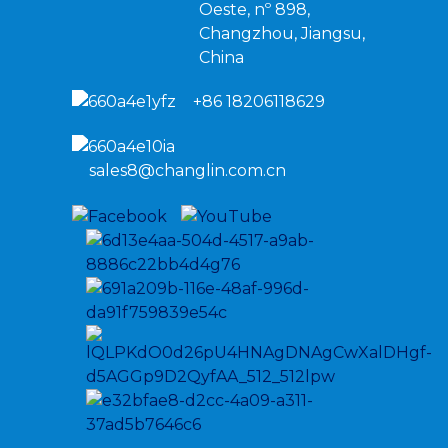
Oeste, nº 898,
Changzhou, Jiangsu,
China
+86 18206118629
sales8@changlin.com.cn