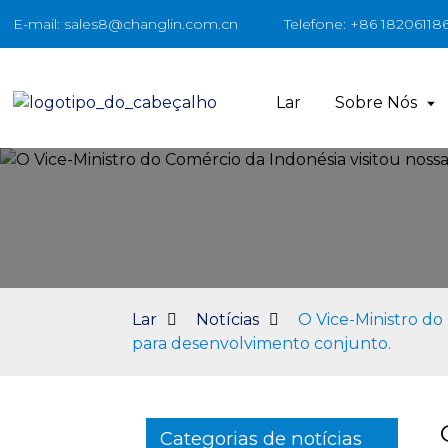
E-mail: sales8@changlin.com.cn
Telefone: +86 18206118
Lar
Sobre Nós
Lar
Notícias
O Vice-Ministro do
para desenvolvimento conjunto.
Categorias de notícias