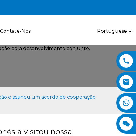
Contate-Nos
Portuguese
eção e assinou um acordo de cooperação
nésia visitou nossa