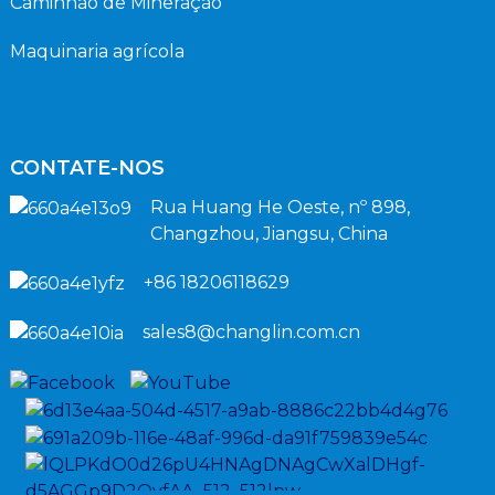
Caminhão de Mineração
Maquinaria agrícola
CONTATE-NOS
Rua Huang He Oeste, nº 898,
Changzhou, Jiangsu, China
+86 18206118629
sales8@changlin.com.cn