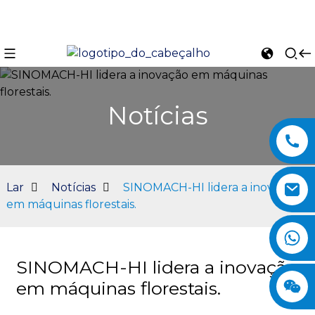
Notícias
Lar
Notícias
SINOMACH-HI lidera a inovação
em máquinas florestais.
n
SINOMACH-HI lidera a inovação
em máquinas florestais.