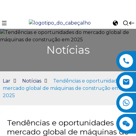
Notícias
Lar
Notícias
Tendências e oportunidades do
mercado global de máquinas de construção em
2025
n
Tendências e oportunidades do
mercado global de máquinas de