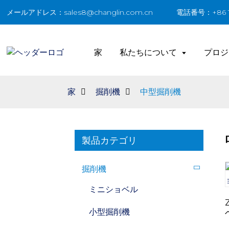
メールアドレス：sales8@changlin.com.cn
電話番号：+86 18
家
私たちについて
プロジ
家
掘削機
中型掘削機
製品カテゴリ
掘削機
ミニショベル
小型掘削機