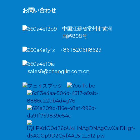
お問い合わせ
中国江蘇省常州市黄河
西路898号
+86 18206118629
sales8@changlin.com.cn