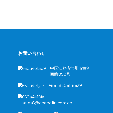
お問い合わせ
中国江蘇省常州市黄河
西路898号
+86 18206118629
sales8@changlin.com.cn