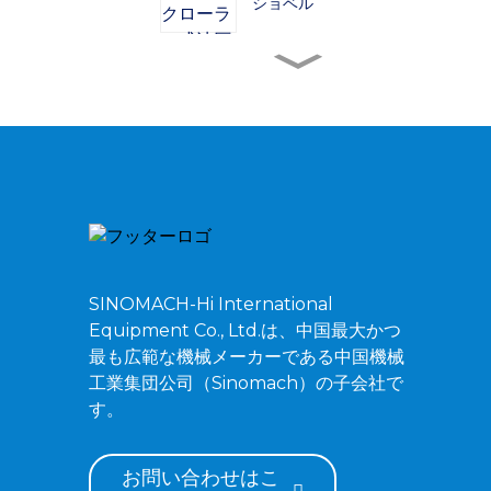
ショベル
ZG380 クローラー式油圧
ショベル
ZG480 クローラー式油圧
ショベル
ZG750 クローラー式油圧
ショベル
SINOMACH-Hi International
Equipment Co., Ltd.は、中国最大かつ
ZG520 クローラー式油圧
最も広範な機械メーカーである中国機械
ショベル
工業集団公司（Sinomach）の子会社で
す。
お問い合わせはこ