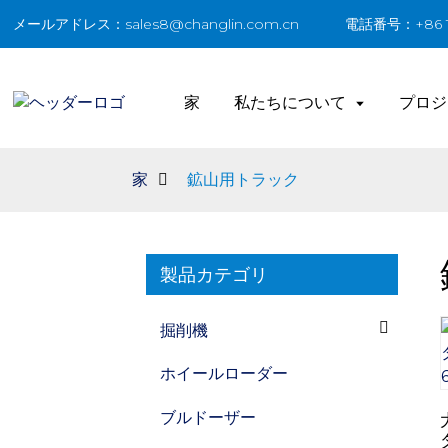
メールアドレス：sales8@changlin.com.cn
電話番号：+86 18
家
私たちについて
プロジ
家
鉱山用トラック
製品カテゴリ
掘削機
ホイールローダー
ブルドーザー