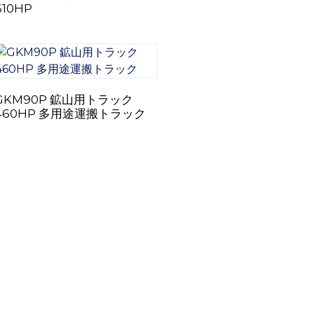
610HP
GKM90P 鉱山用トラック
460HP 多用途運搬トラック