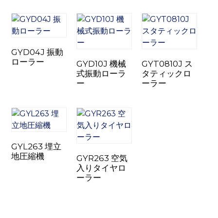
GYD04J 振動
ローラー
GYD10J 機械
GYT0810J ス
n
式振動ローラ
タティックロ
ー
ーラー
..
GYL263 埋立
地圧縮機
GYR263 空気
入りタイヤロ
ーラー