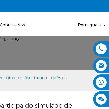
Contate-Nos
Portuguese
io do escritório durante o Mês da
ticipa do simulado de