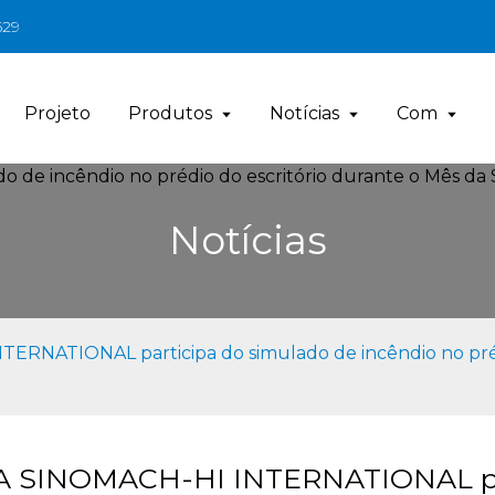
629
Projeto
Produtos
Notícias
Com
Notícias
ERNATIONAL participa do simulado de incêndio no préd
A SINOMACH-HI INTERNATIONAL par