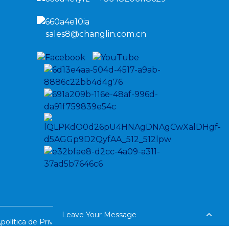
sales8@changlin.com.cn
Leave Your Message
,
política de Privacidade
Resource