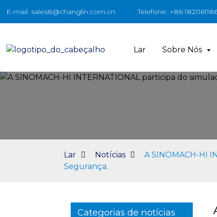
E-mail: sales8@changlin.com.cn
Telefone: +86 18206118
Lar
Sobre Nós
Lar
Notícias
A SINOMACH-HI INT
Segurança.
Categorias de notícias