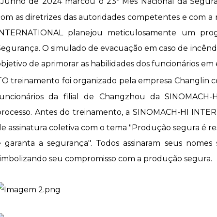
J
Junho de 2024 marcou o 23º Mês Nacional da Segur
com as diretrizes das autoridades competentes e com a
INTERNATIONAL planejou meticulosamente um prog
Segurança. O simulado de evacuação em caso de incêndio
bjetivo de aprimorar as habilidades dos funcionários em e
T
O treinamento foi organizado pela empresa Changlin co
funcionários da filial de Changzhou da SINOMACH
processo. Antes do treinamento, a SINOMACH-HI INTE
de assinatura coletiva com o tema "Produção segura é res
e garanta a segurança". Todos assinaram seus nomes 
simbolizando seu compromisso com a produção segura.