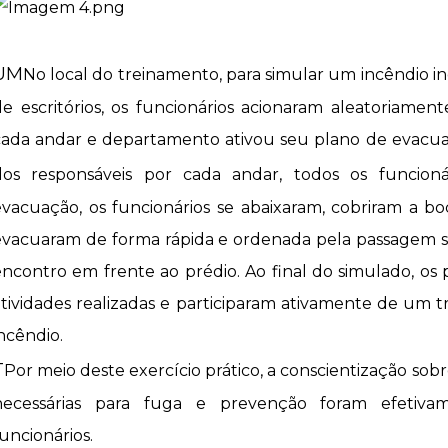
UM
No local do treinamento, para simular um incêndio in
de escritórios, os funcionários acionaram aleatoriamen
cada andar e departamento ativou seu plano de evacua
dos responsáveis ​​por cada andar, todos os funcio
evacuação, os funcionários se abaixaram, cobriram a b
evacuaram de forma rápida e ordenada pela passagem s
encontro em frente ao prédio. Ao final do simulado, os
atividades realizadas e participaram ativamente de um 
ncêndio.
T
Por meio deste exercício prático, a conscientização sobre
necessárias para fuga e prevenção foram efetiva
uncionários.