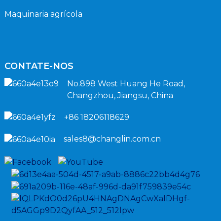
Maquinaria agrícola
CONTATE-NOS
No.898 West Huang He Road,
Changzhou, Jiangsu, China
+86 18206118629
sales8@changlin.com.cn