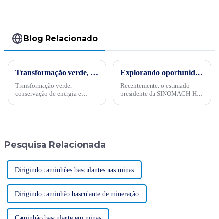
madeireira
Blog Relacionado
Transformação verde, conservação de energia e trabalho árduoPor ocasião da “34ª Semana Publicitária de Conservação de Energia” nacional de 2024, no dia 15 de maio, empresas internacionais realizaram projetos de energia
Explorando oportunidades no Sudeste Asiático
Transformação verde,
Recentemente, o estimado
conservação de energia e
presidente da SINOMACH-HI,
trabalho árduo - Sinomach-HI
Wang Chuanming, liderou uma
realiza ativamente atividades
delegação ao Laos, Tailândia e
de promoção de conservação
Malásia. Esta visita não foi
de energia para máquinas de
apenas um empreendimento
construção
comercial, mas um passo
Pesquisa Relacionada
significativo no sentido da
compreensão...
Dirigindo caminhões basculantes nas minas
Dirigindo caminhão basculante de mineração
Caminhão basculante em minas