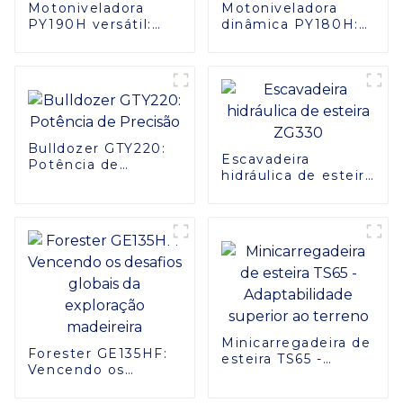
Motoniveladora
Motoniveladora
PY190H versátil:
dinâmica PY180H:
potência e
Desempenho
estabilidade
Eficiente e
eficientes
Estabilidade
Bulldozer GTY220:
Escavadeira
Potência de
hidráulica de esteira
Precisão
ZG330
Minicarregadeira de
Forester GE135HF:
esteira TS65 -
Vencendo os
Adaptabilidade
desafios globais da
superior ao terreno
exploração