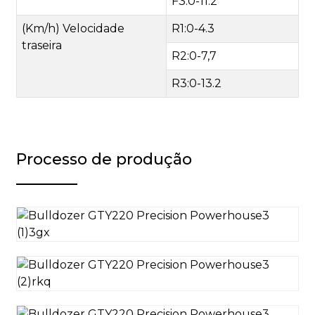
F3:0-11.2
(Km/h) Velocidade
R1:0-4.3
traseira
R2:0-7,7
R3:0-13.2
Processo de produção