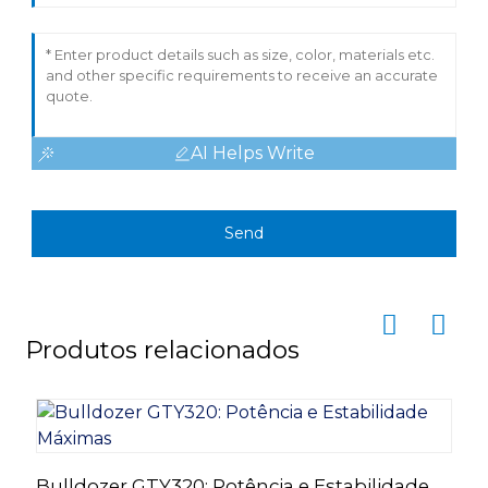
AI Helps Write
Send
Produtos relacionados
Bulldozer GTY320: Potência e Estabilidade
B