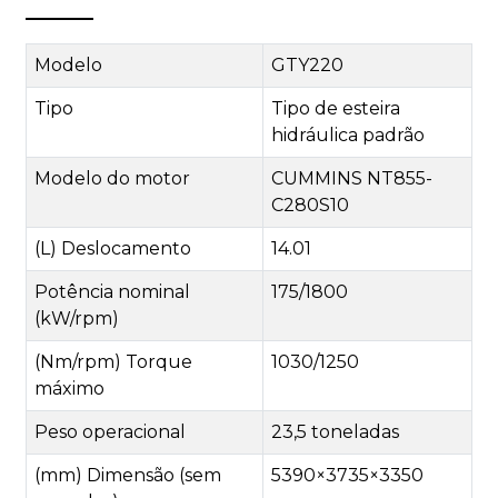
Modelo
GTY220
Tipo
Tipo de esteira
hidráulica padrão
Modelo do motor
CUMMINS NT855-
C280S10
(L) Deslocamento
14.01
Potência nominal
175/1800
(kW/rpm)
(Nm/rpm) Torque
1030/1250
máximo
Peso operacional
23,5 toneladas
(mm) Dimensão (sem
5390×3735×3350