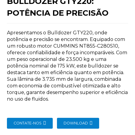
BULLDOZER GTY220:
POTÊNCIA DE PRECISÃO
Apresentamos o Bulldozer GTY220, onde
potência e precisão se encontram. Equipado com
n
um robusto motor CUMMINS NT855-C280S10,
oferece confiabilidade e força incomparáveis. Com
um peso operacional de 23.500 kg e uma
potência nominal de 175 kW, este bulldozer se
destaca tanto em eficiência quanto em potência.
Sua lâmina de 3.735 mm de largura, combinada
..
com economia de combustível otimizada e alto
torque, garante desempenho superior e eficiência
no uso de fluidos.
CONTATE-NOS
DOWNLOAD