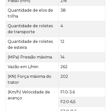
Passo (mm)
216
Quantidade de elos de
38
trilha
Quantidade de roletes
4
de transporte
Quantidade de roletes
12
de esteira
(MPa) Pressão máxima
14
Vazão em L/min
262
(KN) Força máxima do
202
trator
(Km/h) Velocidade de
F1:0-3.6
avanço
F2:0-6,5