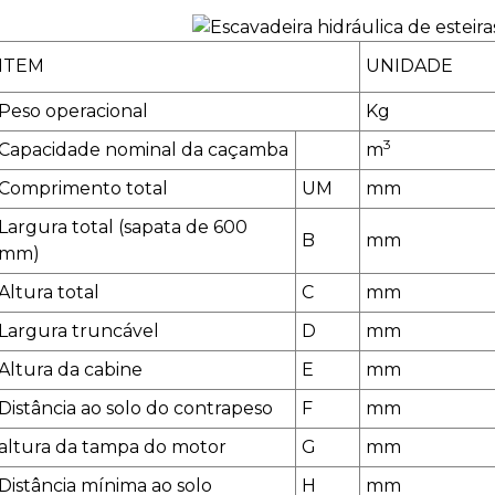
ITEM
UNIDADE
Peso operacional
Kg
3
Capacidade nominal da caçamba
m
Comprimento total
UM
mm
Largura total (sapata de 600
B
mm
mm)
Altura total
C
mm
Largura truncável
D
mm
Altura da cabine
E
mm
Distância ao solo do contrapeso
F
mm
altura da tampa do motor
G
mm
Distância mínima ao solo
H
mm