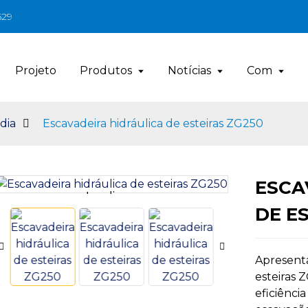
629
Projeto
Produtos
Notícias
Com
dia
Escavadeira hidráulica de esteiras ZG250
ESCA
Loading...
Loading...
DE E
Apresenta
esteiras 
eficiência