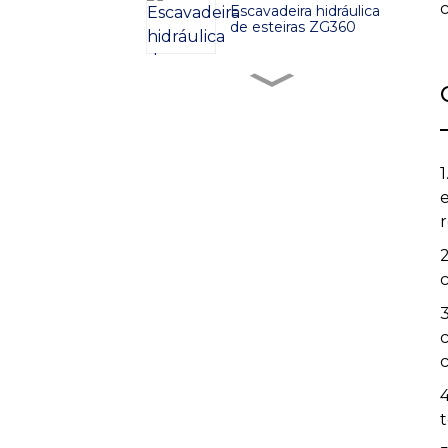
Escavadeira hidráulica
de esteiras ZG360
Escavadeira hidráulica
de esteiras ZG380
Escavadeira hidráulica
de esteiras ZG480
2
Escavadeira hidráulica
de esteiras ZG750
c
3
Escavadeira hidráulica
de esteiras ZG520