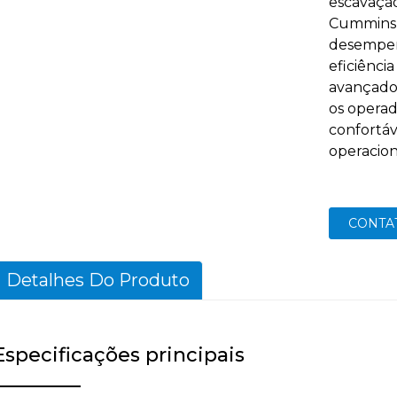
escavaçã
Cummins, 
desempen
eficiênci
avançado 
os operad
confortáv
operacion
CONTA
Detalhes Do Produto
Especificações principais