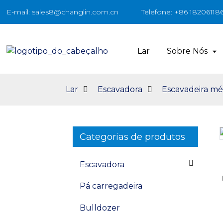
E-mail: sales8@changlin.com.cn
Telefone: +86 18206118
Lar
Sobre Nós
Lar
Escavadora
Escavadeira mé
Categorias de produtos
Loading...
Loading...
Escavadora
Pá carregadeira
Bulldozer