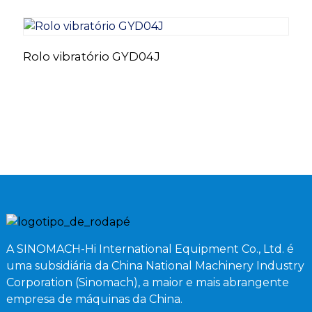
Rolo vibratório GYD04J
F
G
A SINOMACH-Hi International Equipment Co., Ltd. é
uma subsidiária da China National Machinery Industry
Corporation (Sinomach), a maior e mais abrangente
empresa de máquinas da China.