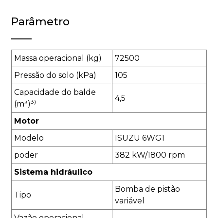
Parâmetro
Massa operacional (kg)
72500
Pressão do solo (kPa)
105
Capacidade do balde
4,5
3)
(m³)
Motor
Modelo
ISUZU 6WG1
poder
382 kW/1800 rpm
Sistema hidráulico
Bomba de pistão
Tipo
variável
Vazão operacional