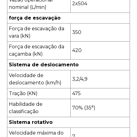
2x504
nominal (L/min)
força de escavação
Força de escavação da
350
vara (kN)
Força de escavação da
420
caçamba (kN)
Sistema de deslocamento
Velocidade de
3,2/4,9
deslocamento (km/h)
Tração (KN)
475
Habilidade de
70% (35°)
classificação
Sistema rotativo
Velocidade máxima do
7