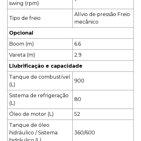
swing (rpm)
Alívio de pressão Freio
Tipo de freio
mecânico
Opcional
Boom (m)
6.6
Vareta (m)
2.9
L
lubrificação e capacidade
Tanque de combustível
900
(L)
Sistema de refrigeração
80
(L)
Óleo de motor (L)
52
Tanque de óleo
hidráulico / Sistema
360/600
hidráulico (L)