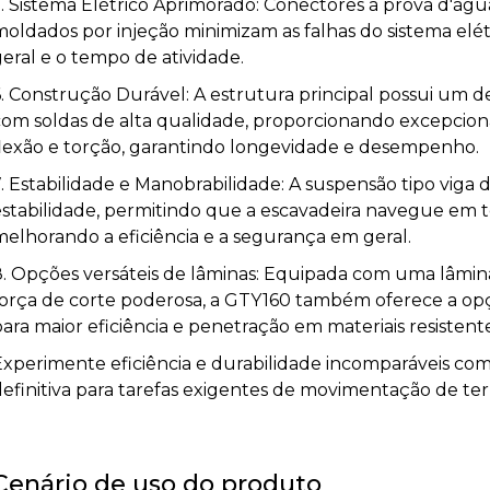
5. Sistema Elétrico Aprimorado: Conectores à prova d'águ
moldados por injeção minimizam as falhas do sistema elé
eral e o tempo de atividade.
6. Construção Durável: A estrutura principal possui um 
com soldas de alta qualidade, proporcionando excepciona
flexão e torção, garantindo longevidade e desempenho.
. Estabilidade e Manobrabilidade: A suspensão tipo viga 
estabilidade, permitindo que a escavadeira navegue em t
melhorando a eficiência e a segurança em geral.
8. Opções versáteis de lâminas: Equipada com uma lâmina
força de corte poderosa, a GTY160 também oferece a opç
ara maior eficiência e penetração em materiais resistente
xperimente eficiência e durabilidade incomparáveis ​​com
definitiva para tarefas exigentes de movimentação de ter
Cenário de uso do produto