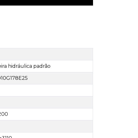
ira hidráulica padrão
D
10G178E
25
200