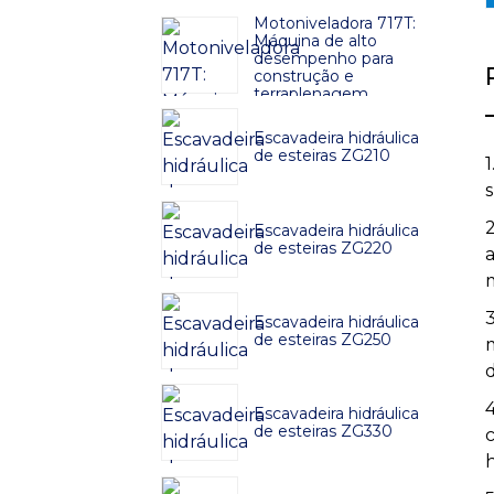
Motoniveladora 717T:
Máquina de alto
desempenho para
construção e
terraplenagem
Escavadeira hidráulica
de esteiras ZG210
Escavadeira hidráulica
de esteiras ZG220
a
Escavadeira hidráulica
de esteiras ZG250
Escavadeira hidráulica
de esteiras ZG330
h