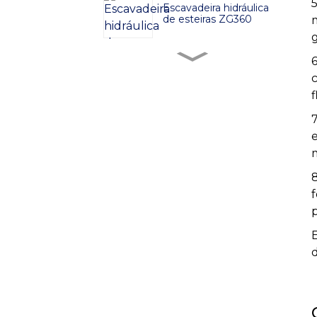
Escavadeira hidráulica
de esteiras ZG360
g
Escavadeira hidráulica
de esteiras ZG380
7
Escavadeira hidráulica
de esteiras ZG480
Escavadeira hidráulica
de esteiras ZG750
p
E
Escavadeira hidráulica
de esteiras ZG520