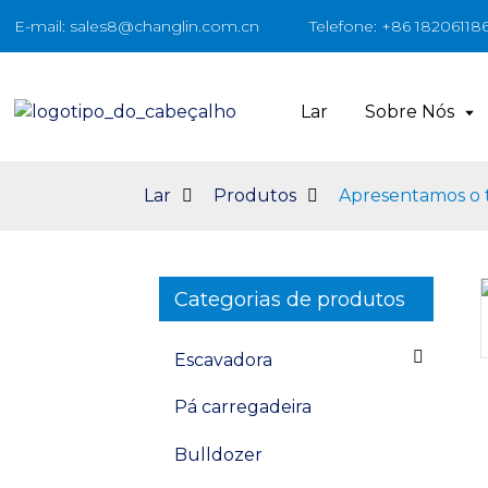
E-mail: sales8@changlin.com.cn
Telefone: +86 18206118
Lar
Sobre Nós
Lar
Produtos
Apresentamos o tr
Categorias de produtos
Loading...
Loading...
Escavadora
Pá carregadeira
Bulldozer