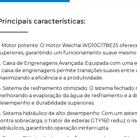
Principais características:
1. Motor potente: O motor Weichai WD10G178E25 oferec
superiores, garantindo um funcionamento suave mesmo n
2. Caixa de Engrenagens Avançada: Equipada com uma es
 caixa de engrenagens permite transições suaves entre as
maximizando a eficiência e a produtividade.
3. Sistema de resfriamento otimizado: O sistema fechado
melhorando a evaporação da água de resfriamento e a di
desempenho e durabilidade superiores.
4. Sistema hidráulico de alto desempenho: Com um siste
contra sobrecarga, o trator de esteiras GTY160 reduz o r
idráulicos, garantindo operação ininterrupta.