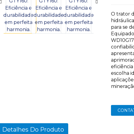
O trator 
hidráulic
para se d
Equipado
WD10G178
confiabil
apresent
aprimora
eficiência
escolha 
aplicaçõe
mineração
CONTA
Detalhes Do Produto