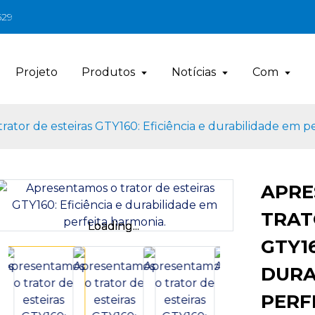
629
Projeto
Produtos
Notícias
Com
ator de esteiras GTY160: Eficiência e durabilidade em p
APRE
TRAT
Loading...
Loading...
GTY16
DURA
PERF