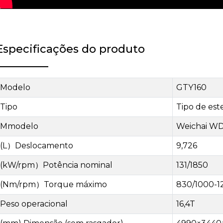
Especificações do produto
Modelo
GTY160
Tipo
Tipo de este
M
modelo
Weichai W
(
L
）
Deslocamento
9,726
(
kW/rpm
）
Potência nominal
131/1850
(
Nm/rpm
）
Torque máximo
830/1000-1
Peso operacional
16,4T