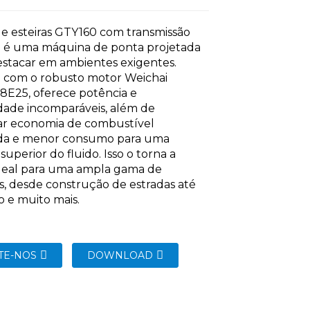
de esteiras GTY160 com transmissão
a é uma máquina de ponta projetada
estacar em ambientes exigentes.
 com o robusto motor Weichai
E25, oferece potência e
idade incomparáveis, além de
ar economia de combustível
da e menor consumo para uma
 superior do fluido. Isso o torna a
ideal para uma ampla gama de
s, desde construção de estradas até
 e muito mais.
TE-NOS
DOWNLOAD