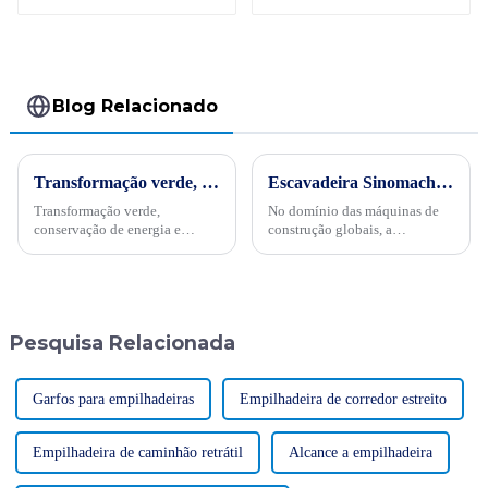
Blog Relacionado
Transformação verde, conservação de energia e trabalho árduoPor ocasião da “34ª Semana Publicitária de Conservação de Energia” nacional de 2024, no dia 15 de maio, empresas internacionais realizaram projetos de energia
Escavadeira Sinomach atinge um marco de 14.522,3 horas de operação！
Transformação verde,
No domínio das máquinas de
conservação de energia e
construção globais, a
trabalho árduo - Sinomach-HI
Sinomach-Hi International
realiza ativamente atividades
Equipment Co., Ltd. chamou
de promoção de conservação
mais uma vez a atenção da
de energia para máquinas de
indústria com o seu
construção
excepcional desempenho de
Pesquisa Relacionada
produto e tecnologia...
Garfos para empilhadeiras
Empilhadeira de corredor estreito
Empilhadeira de caminhão retrátil
Alcance a empilhadeira