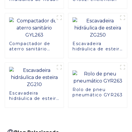
Changlin GHT215W -
aprimorada para
Potência e Precisão
operações em
Combinadas
pomares
Compactador de
Escavadeira
aterro sanitário
hidráulica de esteira
GYL263
ZG250
Rolo de pneu
Escavadeira
pneumático GYR263
hidráulica de esteira
ZG210