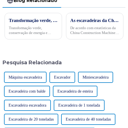
Blog Relacionado
Transformação verde, conservação de energia e trabalho árduoPor ocasião da “34ª Semana Publicitária de Conservação de Energia” nacional de 2024, no dia 15 de maio, empresas internacionais realizaram projetos de energia
As escavadeiras da China ganham popularidade no exterior com um aumento significativo nos pedidos
Transformação verde,
De acordo com estatísticas da
conservação de energia e
China Construction Machinery
trabalho árduo - Sinomach-HI
Association sobre as principais
realiza ativamente atividades
empresas fabricantes de
de promoção de conservação
escavadeiras, de janeiro a
de energia para máquinas de
março deste ano, a principal
construção
empresa fabricante...
Pesquisa Relacionada
Máquina escavadeira
Escavador
Miniescavadeira
Escavadeira com balde
Escavadeira de esteira
Escavadeira escavadora
Escavadeira de 1 tonelada
Escavadeira de 20 toneladas
Escavadeira de 40 toneladas