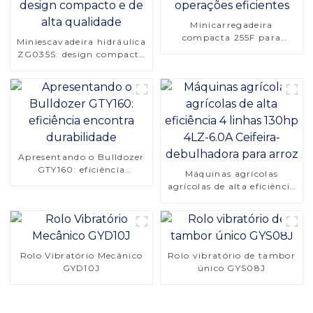
Minicarregadeira
compacta 255F para
Miniescavadeira hidráulica
operações eficientes
ZG035S: design compacto
e de alta qualidade
Apresentando o Bulldozer
GTY160: eficiência
Máquinas agrícolas
encontra durabilidade
agrícolas de alta eficiência
4 linhas 130hp 4LZ-6.0A
Ceifeira-debulhadora para
arroz
Rolo Vibratório Mecânico
Rolo vibratório de tambor
GYD10J
único GYS08J