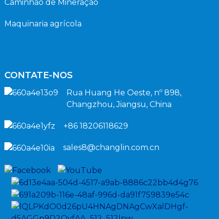
Caminhão de Mineração
Maquinaria agrícola
CONTATE-NOS
Rua Huang He Oeste, nº 898,
Changzhou, Jiangsu, China
+86 18206118629
sales8@changlin.com.cn