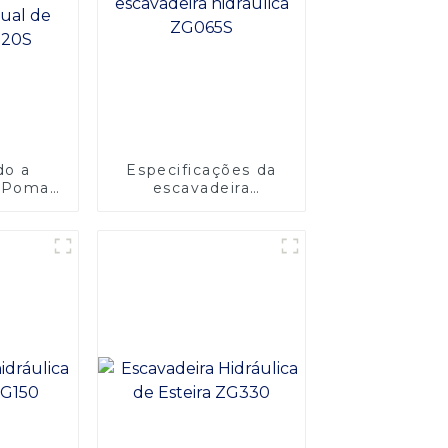
do a
Especificações da
o Pomar:
escavadeira
ndo o
hidráulica ZG065S
ual de
T120S