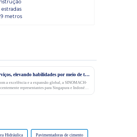
Criando valor por meio de serviços, elevando habilidades por meio de treinamento: SINOMACH-Hi International Equipment realiza treinamento de produtos e serviços para agentes-chave em Cingapura e na Indonésia
om a excelência e a expansão global, a SINOMACH-
ecentemente representantes para Singapura e Indonésia
ra Hidráulica
Pavimentadoras de cimento