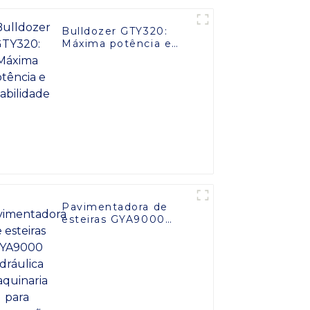
Bulldozer GTY320:
Máxima potência e
estabilidade
Pavimentadora de
esteiras GYA9000
hidráulica maquinaria
para construção de
estradas de 9 metros