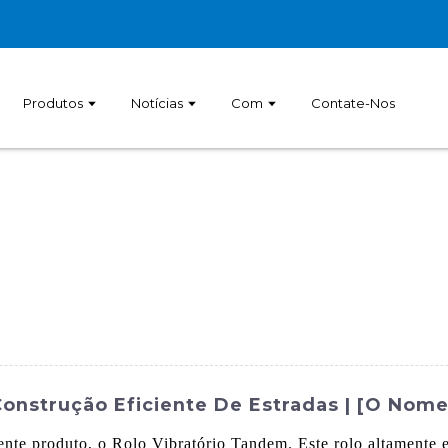
Produtos
Notícias
Com
Contate-Nos
Construção Eficiente De Estradas | [O Nom
nte produto, o Rolo Vibratório Tandem. Este rolo altamente ef