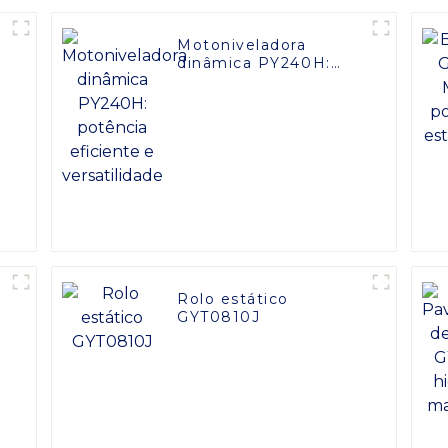
Motoniveladora
dinâmica PY240H:
potência eficiente e
versatilidade
Rolo estático
J
GYT0810J