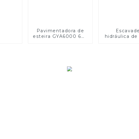
Pavimentadora de
Escavade
esteira GYA6000 6m,
hidráulica de
aquecimento
ZG150
hidráulico a gás
multifuncional para
estradas