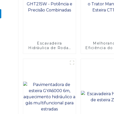
Escavadeira
Melhoran
Hidráulica de Rodas
Eficiência d
Changlin GHT215W -
Apresenta
Potência e Precisão
Trator Man
Combinadas
Esteira C