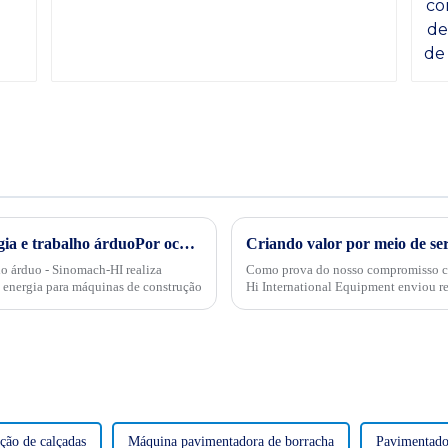
Transformação verde, conservação de energia e trabalho árduoPor ocasião da "34ª Semana Publicitária de Conservação de Energia" nacional de 2024, no dia 15 de maio, empresas internacionais realizaram projetos de energia
ho árduo - Sinomach-HI realiza
Como prova do nosso compromisso c
 energia para máquinas de construção
Hi International Equipment enviou r
para conduzir produtos e serviços...
ção de calçadas
Máquina pavimentadora de borracha
Pavimentado