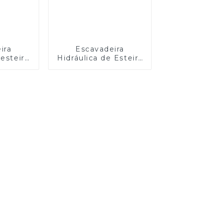
ira
Escavadeira
 esteira
Hidráulica de Esteira
ZG330