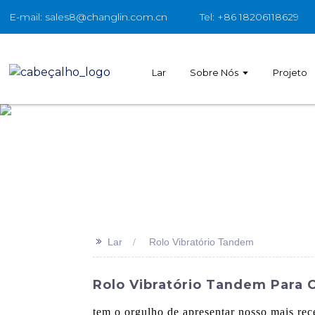
E-mail: sales8@changlin.com.cn
Tel: +86 18206118629
Lar
Sobre Nós
Projeto
>>
Lar
Rolo Vibratório Tandem
Rolo Vibratório Tandem Para 
tem o orgulho de apresentar nosso mais rece