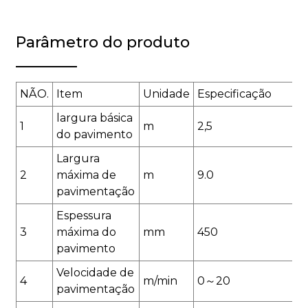
Parâmetro do produto
NÃO.
Item
Unidade
Especificação
largura básica
1
m
2,5
do pavimento
Largura
2
máxima de
m
9.0
pavimentação
Espessura
3
máxima do
mm
450
pavimento
Velocidade de
4
m/min
0～20
pavimentação