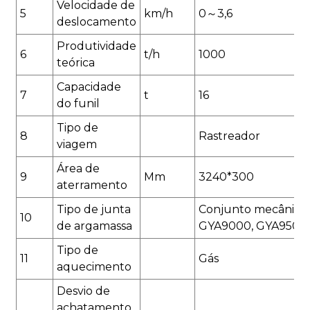
Velocidade de
5
km/h
0～3,6
deslocamento
Produtividade
6
t/h
1000
teórica
Capacidade
7
t
16
do funil
Tipo de
8
Rastreador
viagem
Área de
9
Mm
3240*300
aterramento
Tipo de junta
Conjunto mecânico
10
de argamassa
GYA9000, GYA9500
Tipo de
11
Gás
aquecimento
Desvio de
achatamento