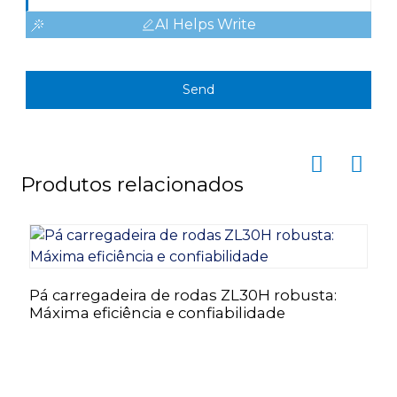
AI Helps Write
Send
Produtos relacionados
Pá carregadeira de rodas ZL30H robusta:
M
Máxima eficiência e confiabilidade
c