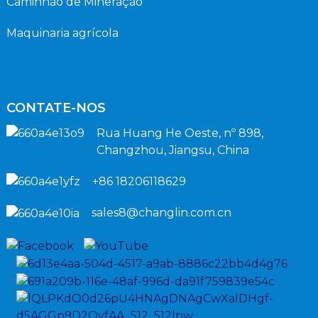
Caminhão de Mineração
Maquinaria agrícola
CONTATE-NOS
Rua Huang He Oeste, nº 898,
Changzhou, Jiangsu, China
+86 18206118629
sales8@changlin.com.cn