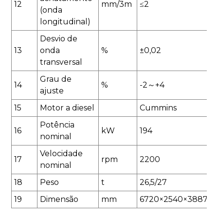
12
mm/3m
≤2
(onda
longitudinal)
Desvio de
13
onda
%
±0,02
transversal
Grau de
14
%
-2～+4
ajuste
15
Motor a diesel
Cummins
Potência
16
kW
194
nominal
Velocidade
17
rpm
2200
nominal
18
Peso
t
26,5/27
19
Dimensão
mm
6720×2540×3887/3