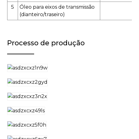
5
Óleo para eixos de transmissão
7,6
(dianteiro/traseiro)
Processo de produção