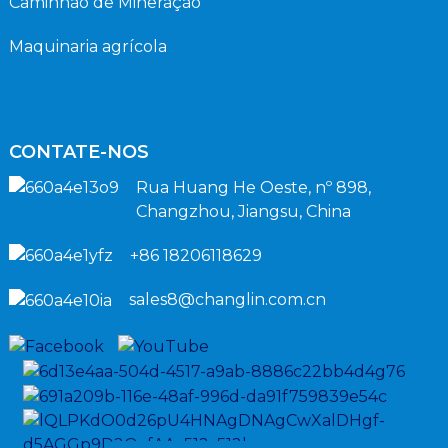
Caminhão de Mineração
Maquinaria agrícola
CONTATE-NOS
Rua Huang He Oeste, nº 898,
Changzhou, Jiangsu, China
+86 18206118629
sales8@changlin.com.cn