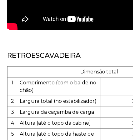
RETROESCAVADEIRA
Dimensão total
1
Comprimento (com o balde no
58
chão)
2
Largura total (no estabilizador)
22
3
Largura da caçamba de carga
23
4
Altura (até o topo da cabine)
272
5
Altura (até o topo da haste de
35