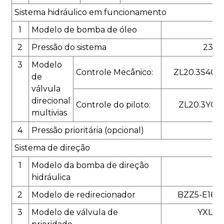
Sistema hidráulico em funcionamento
1
Modelo de bomba de óleo
JH
2
Pressão do sistema
230 (
3
Modelo
Controle Mecânico:
ZL20.3S4C-
de
válvula
direcional
Controle do piloto:
ZL20.3YC-
multivias
4
Pressão prioritária (opcional)
Sistema de direção
1
Modelo da bomba de direção
JH
hidráulica
2
Modelo de redirecionador
BZZ5-E160
3
Modelo de válvula de
YXL-F