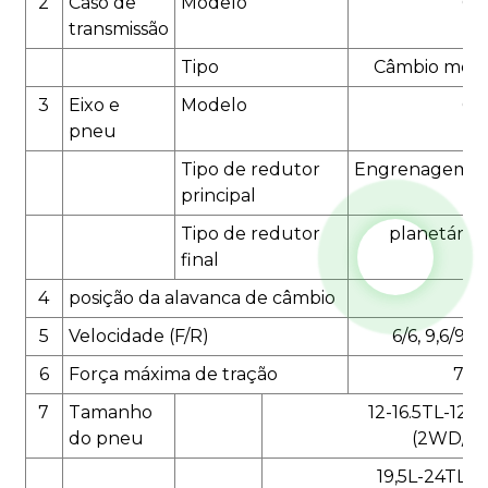
2
Caso de
Modelo
CA
transmissão
Tipo
Câmbio mecân
3
Eixo e
Modelo
CA
pneu
Tipo de redutor
Engrenagem côn
principal
Tipo de redutor
planetário 
final
4
posição da alavanca de câmbio
4
5
Velocidade (F/R)
6/6, 9,6/9,6
6
Força máxima de tração
70k
7
Tamanho
12-16.5TL-12
do pneu
(2WD/4
19,5L-24TL-1