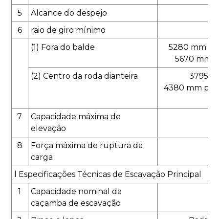
5
Alcance do despejo
84
6
raio de giro mínimo
(1) Fora do balde
5280 mm para
5670 mm pa
(2) Centro da roda dianteira
3795 m
4380 mm para
7
Capacidade máxima de
3
elevação
8
Força máxima de ruptura da
carga
l Especificações Técnicas de Escavação Principal
1
Capacidade nominal da
0
caçamba de escavação