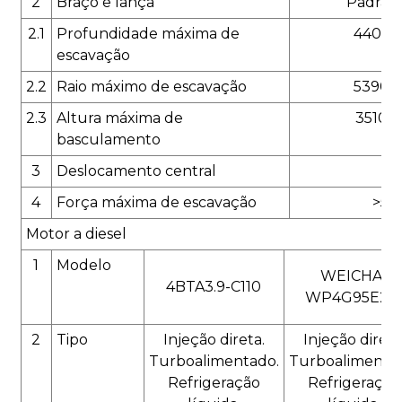
2
Braço e lança
Padrão
2.1
Profundidade máxima de
4405
escavação
2.2
Raio máximo de escavação
5390
2.3
Altura máxima de
3510
basculamento
3
Deslocamento central
5
4
Força máxima de escavação
>56
Motor a diesel
1
Modelo
WEICHAI
4BTA3.9-C110
WP4G95E22
2
Tipo
Injeção direta.
Injeção direta
Turboalimentado.
Turboalimenta
Refrigeração
Refrigeração