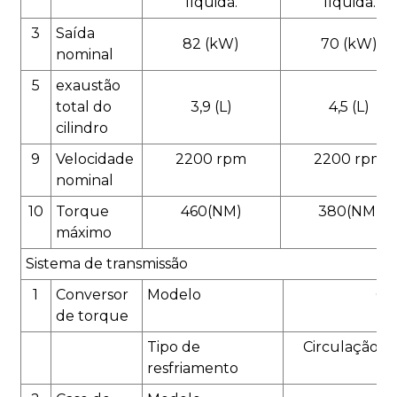
líquida.
líquida.
3
Saída
82 (kW)
70 (kW)
nominal
5
exaustão
total do
3,9 (L)
4,5 (L)
cilindro
9
Velocidade
2200 rpm
2200 rpm
nominal
10
Torque
460(NM)
380(NM)
máximo
Sistema de transmissão
1
Conversor
Modelo
CA
de torque
Tipo de
Circulação d
resfriamento