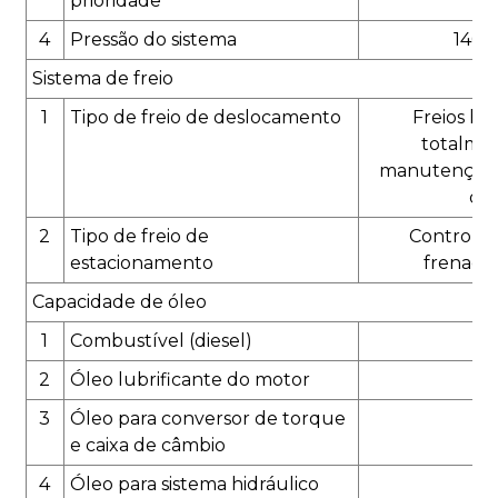
prioridade
4
Pressão do sistema
140 
Sistema de freio
1
Tipo de freio de deslocamento
Freios hid
totalmen
manutenção,
doi
2
Tipo de freio de
Controle d
estacionamento
frenage
Capacidade de óleo
1
Combustível (diesel)
2
Óleo lubrificante do motor
3
Óleo para conversor de torque
1
e caixa de câmbio
4
Óleo para sistema hidráulico