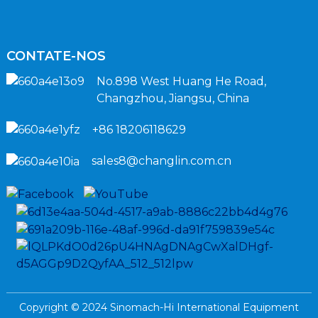
CONTATE-NOS
No.898 West Huang He Road,
Changzhou, Jiangsu, China
+86 18206118629
sales8@changlin.com.cn
Copyright © 2024 Sinomach-Hi International Equipment