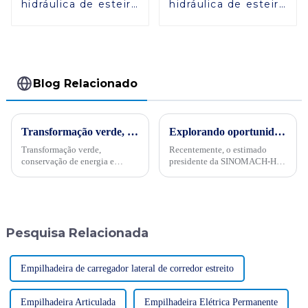
hidráulica de esteira
hidráulica de esteira
ZG330
ZG480
Blog Relacionado
Transformação verde, conservação de energia e trabalho árduoPor ocasião da “34ª Semana Publicitária de Conservação de Energia” nacional de 2024, no dia 15 de maio, empresas internacionais realizaram projetos de energia
Explorando oportunidades no Sudeste Asiático
Transformação verde,
Recentemente, o estimado
conservação de energia e
presidente da SINOMACH-HI,
trabalho árduo - Sinomach-HI
Wang Chuanming, liderou uma
realiza ativamente atividades
delegação ao Laos, Tailândia e
de promoção de conservação
Malásia. Esta visita não foi
de energia para máquinas de
apenas um empreendimento
construção
comercial, mas um passo
Pesquisa Relacionada
significativo no sentido da
compreensão...
Empilhadeira de carregador lateral de corredor estreito
Empilhadeira Articulada
Empilhadeira Elétrica Permanente