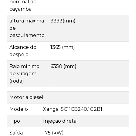
nominal da
caçamba
altura máxima
3393(mm)
de
basculamento
Alcance do
1365 (mm)
despejo
Raio mínimo
6350 (mm)
de viragem
(roda)
Motor a diesel
Modelo
Xangai SC11CB240.1G2B1
Tipo
Injeção direta.
Saída
175 (kW)