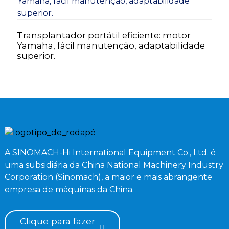
Transplantador portátil eficiente: motor
M
Yamaha, fácil manutenção, adaptabilidade
C
superior.
m
A SINOMACH-Hi International Equipment Co., Ltd. é
uma subsidiária da China National Machinery Industry
Corporation (Sinomach), a maior e mais abrangente
empresa de máquinas da China.
Clique para fazer