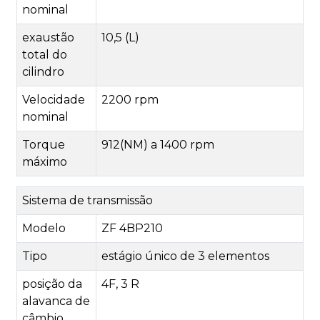
nominal
exaustão
10,5 (L)
total do
cilindro
Velocidade
2200 rpm
nominal
Torque
912(NM) a 1400 rpm
máximo
Sistema de transmissão
Modelo
ZF 4BP210
Tipo
estágio único de 3 elementos
posição da
4F, 3 R
alavanca de
câmbio