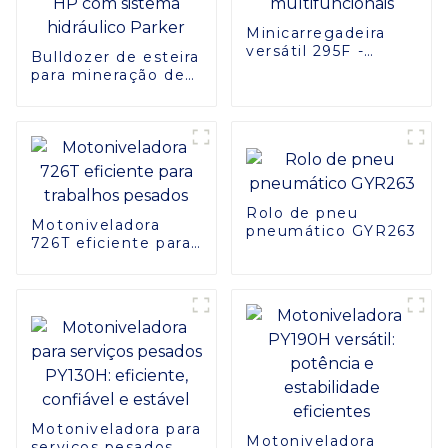
Minicarregadeira
versátil 295F -
Bulldozer de esteira
Soluções
para mineração de
multifuncionais
alto desempenho
de 600 HP com
sistema hidráulico
Parker
Rolo de pneu
Motoniveladora
pneumático GYR263
726T eficiente para
trabalhos pesados
Motoniveladora para
Motoniveladora
serviços pesados ​​