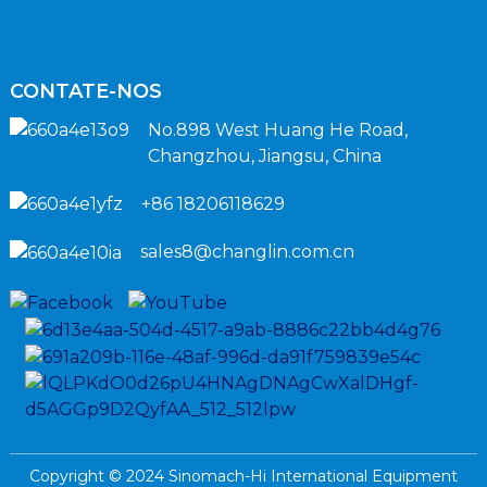
CONTATE-NOS
No.898 West Huang He Road,
Changzhou, Jiangsu, China
+86 18206118629
sales8@changlin.com.cn
Copyright © 2024 Sinomach-Hi International Equipment