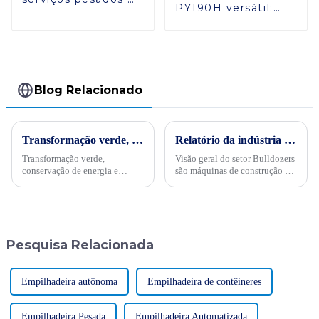
PY190H versátil:
PY130H: eficiente,
potência e
confiável e estável
estabilidade
eficientes
Blog Relacionado
Transformação verde, conservação de energia e trabalho árduoPor ocasião da "34ª Semana Publicitária de Conservação de Energia" nacional de 2024, no dia 15 de maio, empresas internacionais realizaram projetos de energia
Relatório da indústria de escavadeiras de 2024, SINOMACH lidera a tendência
Transformação verde,
Visão geral do setor Bulldozers
conservação de energia e
são máquinas de construção em
trabalho árduo - Sinomach-HI
grande escala usadas para
realiza ativamente atividades
escavar, transportar e aterrar
de promoção de conservação
materiais de terra e pedra. Eles
de energia para máquinas de
são amplamente utilizados em
construção
vários campos ...
Pesquisa Relacionada
Empilhadeira autônoma
Empilhadeira de contêineres
Empilhadeira Pesada
Empilhadeira Automatizada