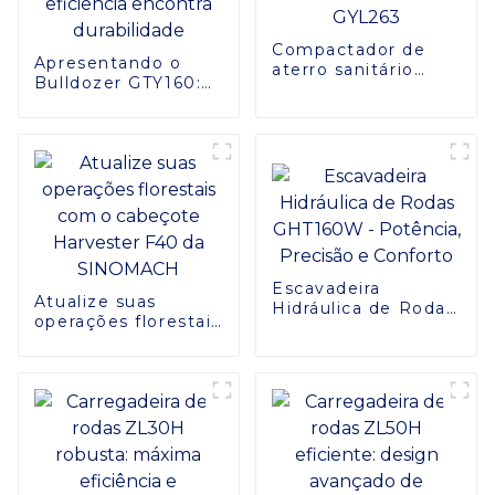
Compactador de
Apresentando o
aterro sanitário
Bulldozer GTY160:
GYL263
eficiência encontra
durabilidade
Escavadeira
Atualize suas
Hidráulica de Rodas
operações florestais
GHT160W -
com o cabeçote
Potência, Precisão
Harvester F40 da
e Conforto
SINOMACH