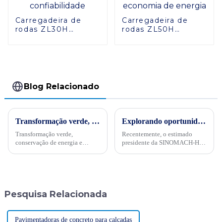
Carregadeira de
Carregadeira de
rodas ZL30H
rodas ZL50H
robusta: máxima
eficiente: design
eficiência e
avançado de
confiabilidade
economia de
energia
Blog Relacionado
Transformação verde, conservação de energia e trabalho árduoPor ocasião da “34ª Semana Publicitária de Conservação de Energia” nacional de 2024, no dia 15 de maio, empresas internacionais realizaram projetos de energia
Explorando oportunidades no Sudeste Asiático
Transformação verde,
Recentemente, o estimado
conservação de energia e
presidente da SINOMACH-HI,
trabalho árduo - Sinomach-HI
Wang Chuanming, liderou uma
realiza ativamente atividades
delegação ao Laos, Tailândia e
de promoção de conservação
Malásia. Esta visita não foi
de energia para máquinas de
apenas um empreendimento
construção
comercial, mas um passo
Pesquisa Relacionada
significativo no sentido da
compreensão...
Pavimentadoras de concreto para calçadas