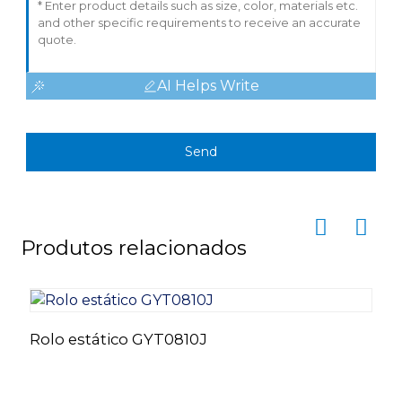
AI Helps Write
Send
Produtos relacionados
Rolo estático GYT0810J
C
c