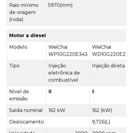
Raio mínimo
5970(mm)
de viragem
(roda)
Motor a diesel
Modelo
WeiChai
WeiChai
WP10G220E343
WD10G220E23
Tipo
Injeção
Injeção direta.
eletrônica de
combustível
Nível de
Ⅲ
Ⅱ
emissão
Saída nominal
162 kW
162 (kW)
Deslocamento
9,726(L)