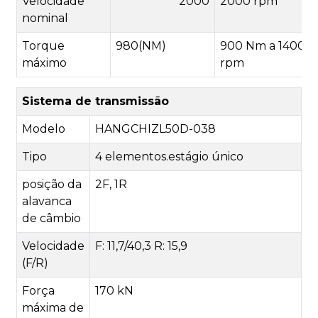
Velocidade
2000
2000 rpm
nominal
Torque
980(NM)
900 Nm a 1400
máximo
rpm
Sistema de transmissão
Modelo
HANGCHIZL50D-038
Tipo
4 elementos.estágio único
posição da
2F, 1R
alavanca
de câmbio
Velocidade
F: 11,7/40,3 R: 15,9
(F/R)
Força
170 kN
máxima de