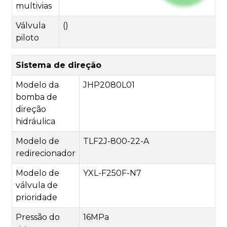
multivias
Válvula
()
piloto
Sistema de direção
Modelo da
JHP2080L01
bomba de
direção
hidráulica
Modelo de
TLF2J-800-22-A
redirecionador
Modelo de
YXL-F250F-N7
válvula de
prioridade
Pressão do
16MPa