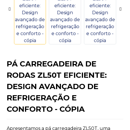
n
PÁ CARREGADEIRA DE
RODAS ZL50T EFICIENTE:
..
DESIGN AVANÇADO DE
REFRIGERAÇÃO E
CONFORTO - CÓPIA
Apresentamos a pá carregadeira ZL50T, uma