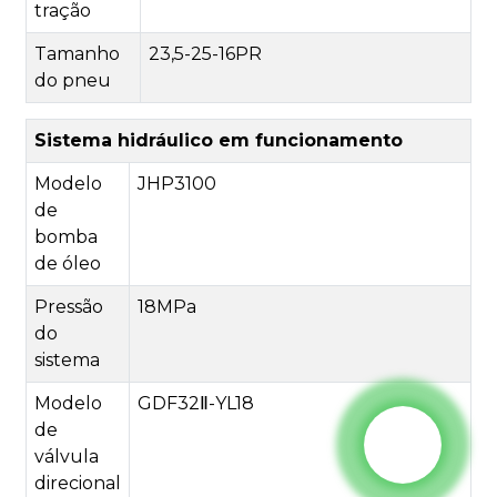
tração
Tamanho
23,5-25-16PR
do pneu
Sistema hidráulico em funcionamento
Modelo
JHP3100
de
bomba
de óleo
Pressão
18MPa
do
sistema
Modelo
GDF32Ⅱ-YL18
de
válvula
direcional