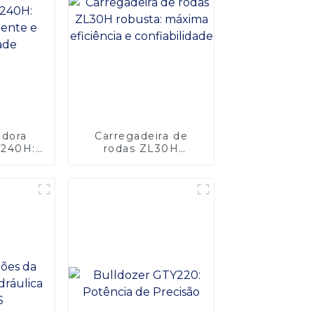
adora
Carregadeira de
Y240H:
rodas ZL30H
iente e
robusta: máxima
dade
eficiência e
confiabilidade