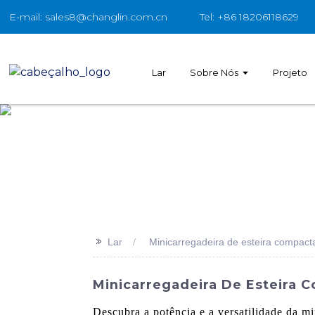
E-mail: sales8@changlin.com.cn
Tel: +86 18206118629
Lar
Sobre Nós
Projeto
>>
Lar
Minicarregadeira de esteira compact
Minicarregadeira De Esteira 
Descubra a potência e a versatilidade da 