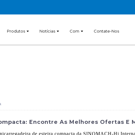
Produtos
Notícias
Com
Contate-Nos
a
Compacta: Encontre As Melhores Ofertas E 
minicarregadeira de esteira compacta da SINOMACH-Hi Intern