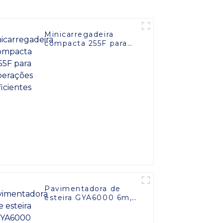
Minicarregadeira
compacta 255F para
operações eficientes
Pavimentadora de
esteira GYA6000 6m,
aquecimento
hidráulico a gás