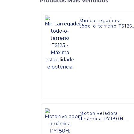
Produtos Mais Vendidos
Minicarregadeira
todo-o-terreno TS125 
Máxima estabilidade 
potência
Motoniveladora
dinâmica PY180H:
Desempenho
Eficiente e