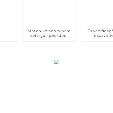
Motoniveladora para
Especificaç
serviços pesados ​​
escavade
PY130H: eficiente,
hidráulica 
confiável e estável