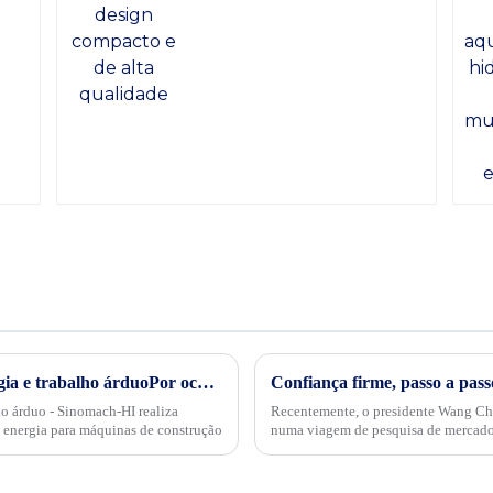
Transformação verde, conservação de energia e trabalho árduoPor ocasião da “34ª Semana Publicitária de Conservação de Energia” nacional de 2024, no dia 15 de maio, empresas internacionais realizaram projetos de energia
ho árduo - Sinomach-HI realiza
Recentemente, o presidente Wang C
 energia para máquinas de construção
numa viagem de pesquisa de mercado à Argentina e ao
envolveu com parceiros locais, empres