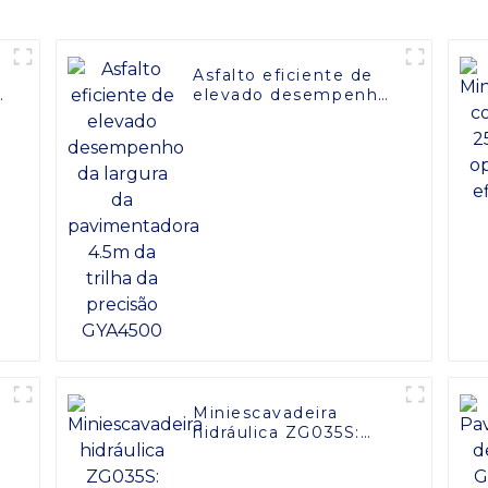
Asfalto eficiente de
-
elevado desempenho
e
da largura da
pavimentadora 4.5m
da trilha da precisão
GYA4500
Miniescavadeira
hidráulica ZG035S:
design compacto e de
alta qualidade