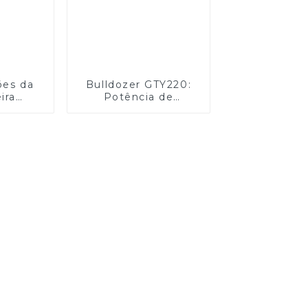
ões da
Bulldozer GTY220:
ira
Potência de
ZG065S
Precisão