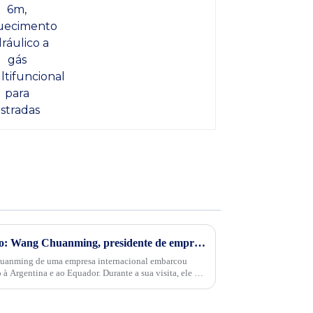
multifuncional para
estradas
Confiança firme, passo a passo: Wang Chuanming, presidente de empresa internacional, realiza visitas de pesquisa à Argentina e ao Equador
huanming de uma empresa internacional embarcou
 Equador. Durante a sua visita, ele se
as chinesas e...