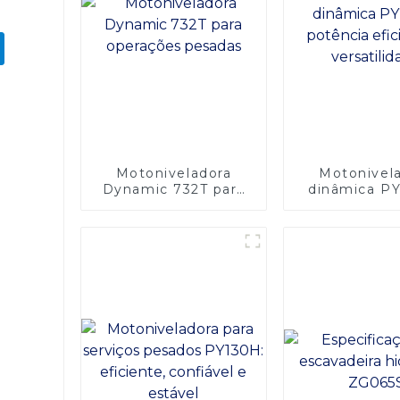
Motoniveladora
Motonivel
Dynamic 732T para
dinâmica P
operações pesadas
potência efic
versatili