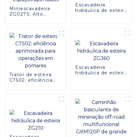
Escavadeira
Miniescavadeira
hidráulica de esteira
ZG027S: Alto
ZG480
desempenho em
espaços apertados
Escavadeira
hidráulica de esteira
Trator de esteira
ZG360
CT502: eficiência
aprimorada para
operações em
pomares
Escavadeira