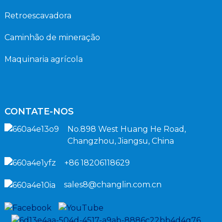
Retroescavadora
Caminhão de mineração
Maquinaria agrícola
CONTATE-NOS
No.898 West Huang He Road,
Changzhou, Jiangsu, China
+86 18206118629
sales8@changlin.com.cn