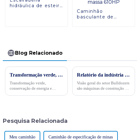
hidráulica de esteira
ZG210
Caminhão
basculante de
mineração off-road
multifuncional
GKM120P de
grande massa
610HP
Blog Relacionado
Transformação verde, conservação de energia e trabalho árduoPor ocasião da “34ª Semana Publicitária de Conservação de Energia” nacional de 2024, no dia 15 de maio, empresas internacionais realizaram projetos de energia
Relatório da indústria de escavadeiras de 2024, SINOMACH lidera a tendência
Transformação verde,
Visão geral do setor Bulldozers
conservação de energia e
são máquinas de construção em
trabalho árduo - Sinomach-HI
grande escala usadas para
realiza ativamente atividades
escavar, transportar e aterrar
de promoção de conservação
materiais de terra e pedra. Eles
de energia para máquinas de
são amplamente utilizados em
construção
vários campos ...
Pesquisa Relacionada
Meu caminhão
Caminhão de especificação de minas