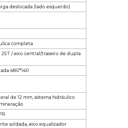
larga deslocada (lado esquerdo)
ulica completa
25T / eixo central/traseiro de dupla
ldada 480*140
eral de 12 mm, sistema hidráulico
 mineração
6PR
te soldada, eixo equalizador