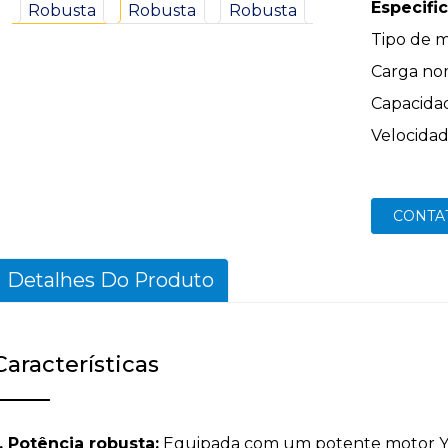
Especific
Tipo de 
Carga no
Capacida
Velocida
CONTA
Detalhes Do Produto
Características
1. Potência robusta:
Equipada com um potente motor Y