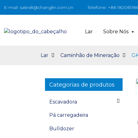
E-mail: sales8@changlin.com.cn
Telefone: +86 18206118
Lar
Sobre Nós
Lar
Caminhão de Mineração
GK
Categorias de produtos
Loading...
Loading...
Escavadora
Pá carregadeira
Bulldozer