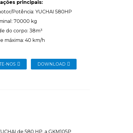
ações principais:
motor/Potência: YUCHAI 580HP
minal: 70000 kg
de do corpo: 38m³
de máxima: 40 km/h
TE-NOS
DOWNLOAD
UCHAI de 580 HP, a GKM105P