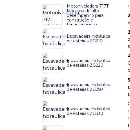
Motoniveladora 717T:
Máquina de alto
desempenho para
construção e
v
terraplenagem
Escavadeira hidráulica
de esteiras ZG210
s
Escavadeira hidráulica
de esteiras ZG220
Escavadeira hidráulica
de esteiras ZG250
Escavadeira hidráulica
de esteiras ZG330
e