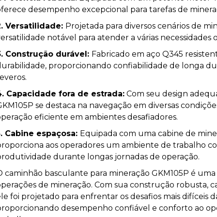
oferece desempenho excepcional para tarefas de minera
2. Versatilidade:
Projetada para diversos cenários de 
ersatilidade notável para atender a várias necessidades o
3. Construção durável:
Fabricado em aço Q345 resisten
durabilidade, proporcionando confiabilidade de longa 
everos.
4. Capacidade fora de estrada:
Com seu design adequad
GKM105P se destaca na navegação em diversas condiçõe
operação eficiente em ambientes desafiadores.
5. Cabine espaçosa:
Equipada com uma cabine de mine
proporciona aos operadores um ambiente de trabalho c
produtividade durante longas jornadas de operação.
O caminhão basculante para mineração GKM105P é uma so
operações de mineração. Com sua construção robusta, ca
le foi projetado para enfrentar os desafios mais difíceis 
proporcionando desempenho confiável e conforto ao ope