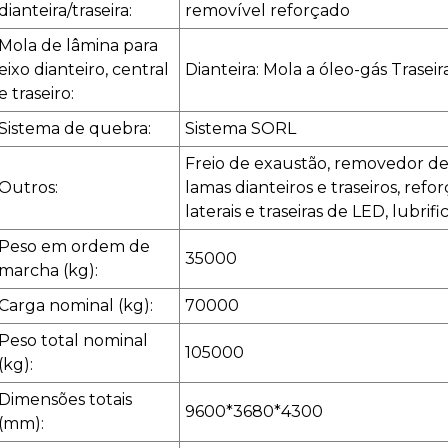
dianteira/traseira:
removível reforçado
Mola de lâmina para
eixo dianteiro, central
Dianteira: Mola a óleo-gás Traseir
e traseiro:
Sistema de quebra:
Sistema SORL
Freio de exaustão, removedor de 
Outros:
lamas dianteiros e traseiros, refo
laterais e traseiras de LED, lubrif
Peso em ordem de
35000
marcha (kg):
Carga nominal (kg):
70000
Peso total nominal
105000
(kg):
Dimensões totais
9600*3680*4300
(mm):