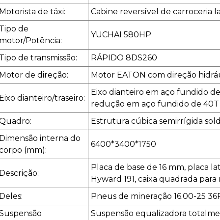
Motorista de táxi:
Cabine reversível de carroceria 
Tipo de
YUCHAI 580HP
motor/Potência:
Tipo de transmissão:
RÁPIDO 8DS260
Motor de direção:
Motor EATON com direção hidrá
Eixo dianteiro em aço fundido de 
Eixo dianteiro/traseiro:
redução em aço fundido de 40T
Quadro:
Estrutura cúbica semirrígida so
Dimensão interna do
6400*3400*1750
corpo (mm):
Placa de base de 16 mm, placa lat
Descrição:
Hyward 191, caixa quadrada para
Deles:
Pneus de mineração 16.00-25 3
Suspensão
Suspensão equalizadora totalmen