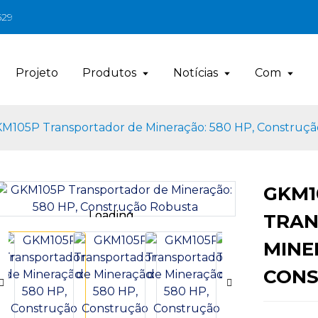
629
Projeto
Produtos
Notícias
Com
M105P Transportador de Mineração: 580 HP, Construç
GKM1
Loading...
Loading...
TRAN
MINE
CONS