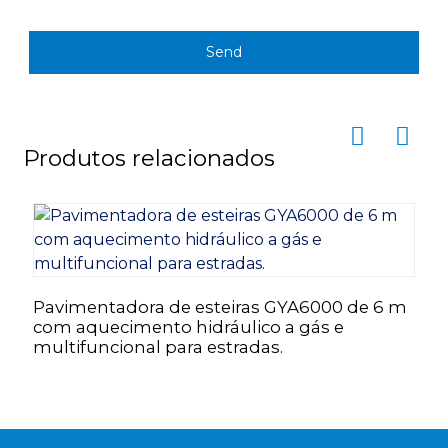
Send
Produtos relacionados
Pavimentadora de esteiras GYA6000 de 6 m
C
com aquecimento hidráulico a gás e
G
multifuncional para estradas.
a