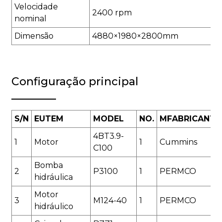
Velocidade
2400 rpm
nominal
Dimensão
4880×1980×2800mm
Configuração principal
S
/N
EU
TEM
M
ODEL
N
O.
M
FABRICANTE
4BT3.9-
1
Motor
1
Cummins
C100
Bomba
2
P3100
1
PERMCO
hidráulica
Motor
3
M124-40
1
PERMCO
hidráulico