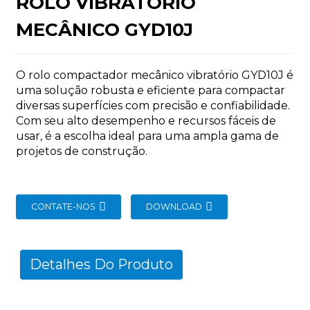
ROLO VIBRATÓRIO
MECÂNICO GYD10J
O rolo compactador mecânico vibratório GYD10J é
uma solução robusta e eficiente para compactar
n
diversas superfícies com precisão e confiabilidade.
Com seu alto desempenho e recursos fáceis de
usar, é a escolha ideal para uma ampla gama de
projetos de construção.
..
CONTATE-NOS
DOWNLOAD
Detalhes Do Produto