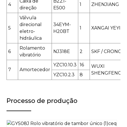
Caixa de
BZZ1-
4
1
ZHENJIANG
direção
E500
Válvula
direcional
34EYM-
5
1
XANGAI YEYI
eletro-
H20BT
hidráulica
Rolamento
6
NJ318E
2
SKF / CRONOS
vibratório
YZC10.10.3
16
WUXI
7
Amortecedor
SHENGFENG
YZC10.2.3
8
Processo de produção