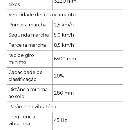
3220 mm
eixos
Velocidade de deslocamento
Primeira marcha
2,5 km/h
Segunda marcha
5,0 km/h
Terceira marcha
8,5 km/h
raio de giro
6500 mm
mínimo
Capacidade de
20%
classificação
Distância mínima
280 mm
ao solo
Parâmetro vibratório
Frequência
45 Hz
vibratória