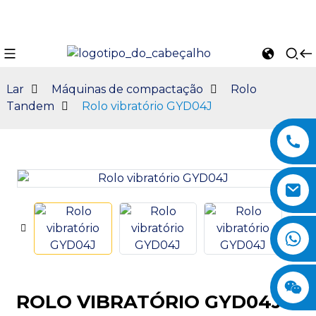
Lar
Máquinas de compactação
Rolo
Tandem
Rolo vibratório GYD04J
n
ROLO VIBRATÓRIO GYD04J