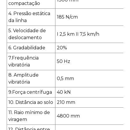
compactação
4. Pressão estática
185 N/cm
da linha
5. Velocidade de
I 2,5 km II 7,5 km/h
deslocamento
6. Gradabilidade
20%
7
.
Frequência
50 Hz
vibratória
8. Amplitude
0,5 mm
vibratória
9
.
Força centrífuga
40 kN
10. Distância ao solo
210 mm
11. Raio mínimo de
4800 mm
viragem
12. Distância entre