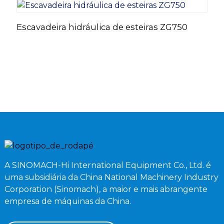
Escavadeira hidráulica de esteiras ZG750
P
G
e
A SINOMACH-Hi International Equipment Co., Ltd. é
uma subsidiária da China National Machinery Industry
Corporation (Sinomach), a maior e mais abrangente
empresa de máquinas da China.