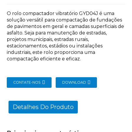
O rolo compactador vibratório GYD04J é uma
solução versátil para compactação de fundações
de pavimentos em geral e camadas superficiais de
asfalto. Seja para manutenção de estradas,
projetos municipais, estradas rurais,
n
estacionamentos, estádios ou instalações
industriais, este rolo proporciona uma
compactação eficiente e eficaz.
..
CONTATE-NOS
DOWNLOAD
Detalhes Do Produto