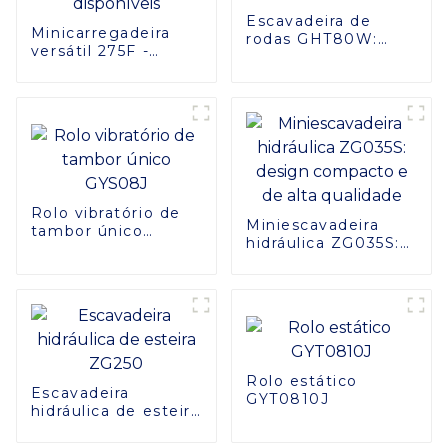
Escavadeira de
Minicarregadeira
rodas GHT80W:
versátil 275F -
potência, precisão e
Opções
conforto
personalizadas
combinados
disponíveis
Rolo vibratório de
Miniescavadeira
tambor único
hidráulica ZG035S:
GYS08J
design compacto e
de alta qualidade
Rolo estático
Escavadeira
GYT0810J
hidráulica de esteira
ZG250