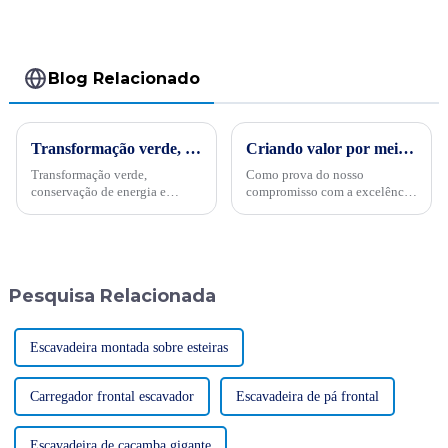
Blog Relacionado
Transformação verde, conservação de energia e trabalho árduoPor ocasião da "34ª Semana Publicitária de Conservação de Energia" nacional de 2024, no dia 15 de maio, empresas internacionais realizaram projetos de energia
Criando valor por meio de serviços, elevando habilidades por meio de treinamento: SINOMACH-Hi International Equipment realiza treinamento de produtos e serviços para agentes-chave em Cingapura e na Indonésia
Transformação verde,
Como prova do nosso
conservação de energia e
compromisso com a excelência
trabalho árduo - Sinomach-HI
e a expansão global, a
realiza ativamente atividades
SINOMACH-Hi International
de promoção de conservação
Equipment enviou
de energia para máquinas de
recentemente representantes
construção
para Singapura e Indonésia
Pesquisa Relacionada
para conduzir produtos e
serviços...
Escavadeira montada sobre esteiras
Carregador frontal escavador
Escavadeira de pá frontal
Escavadeira de caçamba gigante