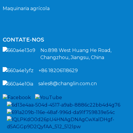
Maquinaria agrícola
CONTATE-NOS
No.898 West Huang He Road,
Changzhou, Jiangsu, China
+86 18206118629
sales8@changlin.com.cn