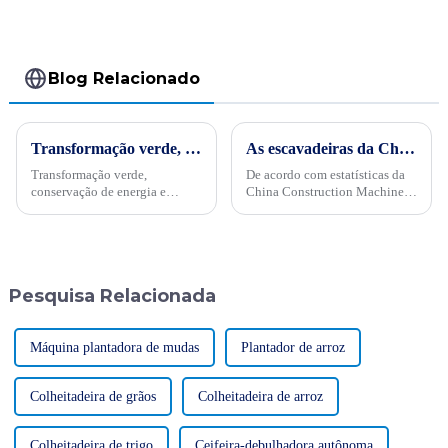
Blog Relacionado
Transformação verde, conservação de energia e trabalho árduoPor ocasião da “34ª Semana Publicitária de Conservação de Energia” nacional de 2024, no dia 15 de maio, empresas internacionais realizaram projetos de energia
As escavadeiras da China ganham popularidade no exterior com um aumento significativo nos pedidos
Transformação verde,
De acordo com estatísticas da
conservação de energia e
China Construction Machinery
trabalho árduo - Sinomach-HI
Association sobre as principais
realiza ativamente atividades
empresas fabricantes de
de promoção de conservação
escavadeiras, de janeiro a
de energia para máquinas de
março deste ano, a principal
construção
empresa fabricante...
Pesquisa Relacionada
Máquina plantadora de mudas
Plantador de arroz
Colheitadeira de grãos
Colheitadeira de arroz
Colheitadeira de trigo
Ceifeira-debulhadora autônoma