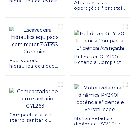
hidráulica de esteira
Atualize suas
ZG150
operações florestais
com o cabeçote
Harvester F40 da
SINOMACH
Bulldozer GTY120:
Escavadeira
Potência Compacta,
hidráulica equipada
Eficiência Avançada
com motor ZG135S
Cummins
Compactador de
Motoniveladora
aterro sanitário
dinâmica PY240H:
GYL263
potência eficiente e
versatilidade