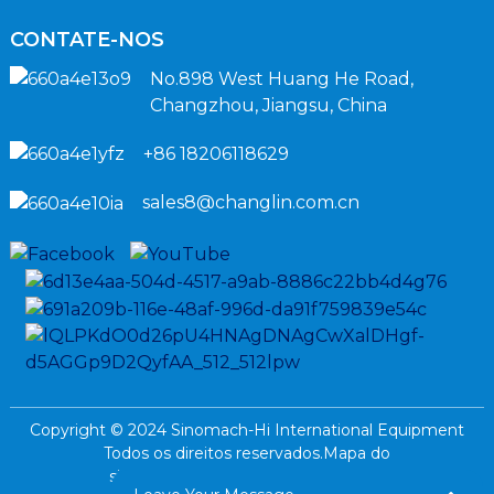
CONTATE-NOS
No.898 West Huang He Road,
Changzhou, Jiangsu, China
+86 18206118629
sales8@changlin.com.cn
Copyright © 2024 Sinomach-Hi International Equipment
Todos os direitos reservados.
Mapa do
site,
SitemapTrans,
Pesquisa principal