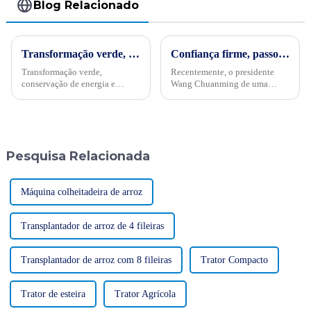
Blog Relacionado
Transformação verde, conservação de energia e trabalho árduoPor ocasião da “34ª Semana Publicitária de Conservação de Energia” nacional de 2024, no dia 15 de maio, empresas internacionais realizaram projetos de energia
Confiança firme, passo a passo: Wang Chuanming, presidente de empresa internacional, realiza visitas de pesquisa à Argentina e ao Equador
Transformação verde,
Recentemente, o presidente
conservação de energia e
Wang Chuanming de uma
trabalho árduo - Sinomach-HI
empresa internacional
realiza ativamente atividades
embarcou numa viagem de
de promoção de conservação
pesquisa de mercado à
de energia para máquinas de
Argentina e ao Equador.
construção
Durante a sua visita, ele se
Pesquisa Relacionada
envolveu com parceiros locais,
empresas chinesas e...
Máquina colheitadeira de arroz
Transplantador de arroz de 4 fileiras
Transplantador de arroz com 8 fileiras
Trator Compacto
Trator de esteira
Trator Agrícola