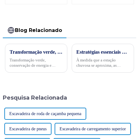
Potência e Precisão
Combinadas
Blog Relacionado
Transformação verde, conservação de energia e trabalho árduoPor ocasião da “34ª Semana Publicitária de Conservação de Energia” nacional de 2024, no dia 15 de maio, empresas internacionais realizaram projetos de energia
Estratégias essenciais para operação de escavadeiras em épocas chuvosas
Transformação verde,
À medida que a estação
conservação de energia e
chuvosa se aproxima, as
trabalho árduo - Sinomach-HI
operações de construção de
realiza ativamente atividades
escavadeiras encontrarão
de promoção de conservação
inúmeros desafios, como
de energia para máquinas de
estradas lamacentas e visão
construção
turva devido à chuva. Cada
Pesquisa Relacionada
desafio testa a profissã...
Escavadeira de roda de caçamba pequena
Escavadeira de pneus
Escavadeira de carregamento superior