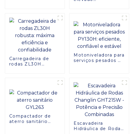
avançado de
desempenho da
economia de
largura da
energia
pavimentadora 4.5m
da trilha da precisão
GYA4500
Motoniveladora para
Carregadeira de
serviços pesados ​​
rodas ZL30H
PY130H: eficiente,
robusta: máxima
confiável e estável
eficiência e
confiabilidade
Compactador de
aterro sanitário
Escavadeira
GYL263
Hidráulica de Rodas
Changlin GHT215W -