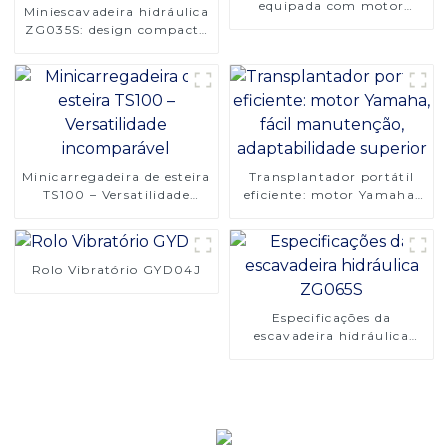
equipada com motor
Miniescavadeira hidráulica
ZG135S Cummins
ZG035S: design compacto
e de alta qualidade
Minicarregadeira de esteira
Transplantador portátil
TS100 – Versatilidade
eficiente: motor Yamaha,
incomparável
fácil manutenção,
adaptabilidade superior
Rolo Vibratório GYD04J
Especificações da
escavadeira hidráulica
ZG065S