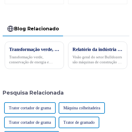
largura da
pavimentadora 4.5m
da trilha da precisão
GYA4500
Blog Relacionado
Transformação verde, conservação de energia e trabalho árduoPor ocasião da "34ª Semana Publicitária de Conservação de Energia" nacional de 2024, no dia 15 de maio, empresas internacionais realizaram projetos de energia
Relatório da indústria de escavadeiras de 2024, SINOMACH lidera a tendência
Transformação verde,
Visão geral do setor Bulldozers
conservação de energia e
são máquinas de construção em
trabalho árduo - Sinomach-HI
grande escala usadas para
realiza ativamente atividades
escavar, transportar e aterrar
de promoção de conservação
materiais de terra e pedra. Eles
de energia para máquinas de
são amplamente utilizados em
construção
vários campos ...
Pesquisa Relacionada
Trator cortador de grama
Máquina colheitadeira
Trator cortador de grama
Trator de gramado