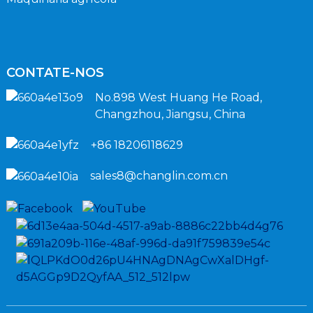
CONTATE-NOS
No.898 West Huang He Road,
Changzhou, Jiangsu, China
+86 18206118629
sales8@changlin.com.cn