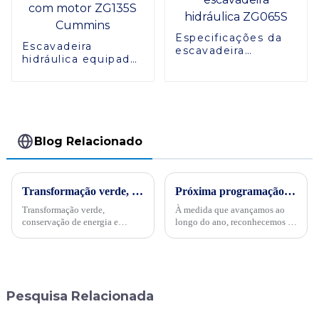
Especificações da
Escavadeira
escavadeira
hidráulica equipada
hidráulica ZG065S
com motor ZG135S
Cummins
Blog Relacionado
Transformação verde, conservação de energia e trabalho árduoPor ocasião da “34ª Semana Publicitária de Conservação de Energia” nacional de 2024, no dia 15 de maio, empresas internacionais realizaram projetos de energia
Próxima programação de férias de verão em SINOMACH-HI
Transformação verde,
À medida que avançamos ao
conservação de energia e
longo do ano, reconhecemos a
trabalho árduo - Sinomach-HI
importância do descanso e da
realiza ativamente atividades
recuperação para a nossa
de promoção de conservação
dedicada equipa. Em linha com
de energia para máquinas de
isso, a SINOMACH-HI abraçará
construção
a temporada de verão iniciando
Pesquisa Relacionada
um com...