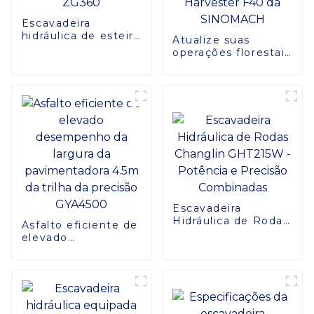
Escavadeira
hidráulica de esteira
Atualize suas
ZG360
operações florestais
com o cabeçote
Harvester F40 da
SINOMACH
Escavadeira
Hidráulica de Rodas
Asfalto eficiente de
Changlin GHT215W -
elevado
Potência e Precisão
desempenho da
Combinadas
largura da
pavimentadora 4.5m
da trilha da precisão
GYA4500