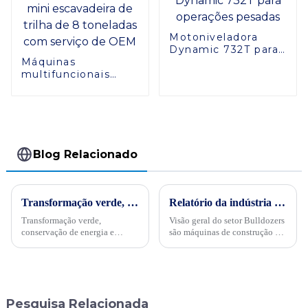
Motoniveladora
Dynamic 732T para
Máquinas
operações pesadas
multifuncionais
ZG080S Changlin
mini escavadeira de
trilha de 8
toneladas com
serviço de OEM
Blog Relacionado
Transformação verde, conservação de energia e trabalho árduoPor ocasião da “34ª Semana Publicitária de Conservação de Energia” nacional de 2024, no dia 15 de maio, empresas internacionais realizaram projetos de energia
Relatório da indústria de escavadeiras de 2024, SINOMACH lidera a tendência
Transformação verde,
Visão geral do setor Bulldozers
conservação de energia e
são máquinas de construção em
trabalho árduo - Sinomach-HI
grande escala usadas para
realiza ativamente atividades
escavar, transportar e aterrar
de promoção de conservação
materiais de terra e pedra. Eles
de energia para máquinas de
são amplamente utilizados em
construção
vários campos ...
Pesquisa Relacionada