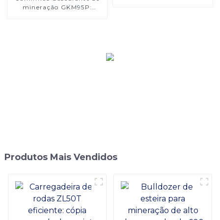
espaços apertados
mineração GKM95P:
520HP, versátil para
diversas aplicações de
mineração
Produtos Mais Vendidos