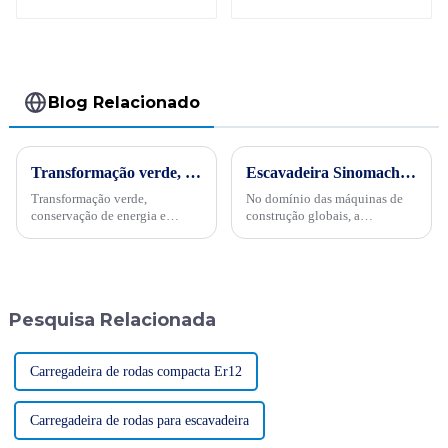
ZG210
ZG150
Blog Relacionado
Transformação verde, conservação de energia e trabalho árduoPor ocasião da "34ª Semana Publicitária de Conservação de Energia" nacional de 2024, no dia 15 de maio, empresas internacionais realizaram projetos de energia
Escavadeira Sinomach atinge um marco de 14.522,3 horas de operação！
Transformação verde,
No domínio das máquinas de
conservação de energia e
construção globais, a
trabalho árduo - Sinomach-HI
Sinomach-Hi International
realiza ativamente atividades
Equipment Co., Ltd. chamou
de promoção de conservação
mais uma vez a atenção da
de energia para máquinas de
indústria com o seu
construção
excepcional desempenho de
Pesquisa Relacionada
produto e tecnologia...
Carregadeira de rodas compacta Er12
Carregadeira de rodas para escavadeira