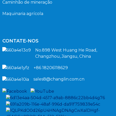
Caminhão de mineração
Maquinaria agrícola
CONTATE-NOS
No.898 West Huang He Road,
Changzhou, Jiangsu, China
+86 18206118629
sales8@changlin.com.cn