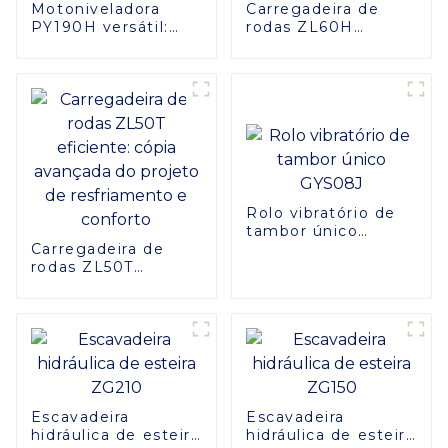
Motoniveladora
Carregadeira de
PY190H versátil:
rodas ZL60H
potência e
avançada:
estabilidade
resistência e
eficientes
conforto superiores
Rolo vibratório de
tambor único
Carregadeira de
GYS08J
rodas ZL50T
eficiente: cópia
avançada do
projeto de
resfriamento e
conforto
Escavadeira
Escavadeira
hidráulica de esteira
hidráulica de esteira