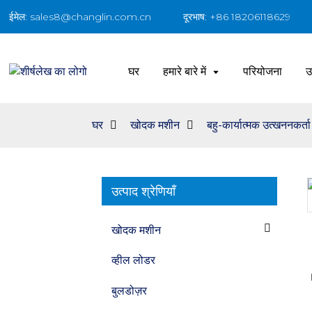
ईमेल: sales8@changlin.com.cn
दूरभाष: +86 18206118629
घर
हमारे बारे में
परियोजना
उ
घर
खोदक मशीन
बहु-कार्यात्मक उत्खननकर्ता
उत्पाद श्रेणियाँ
Loading...
Loading...
खोदक मशीन
व्हील लोडर
बुलडोज़र