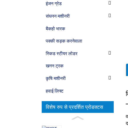
इंजन ग्रेड
संघनन मशीनरी
बैकहो भारक
पक्की सड़क करनेवाला
स्किड स्टीयर लोडर
खनन ट्रक
कृषि मशीनरी
हवाई लिफ्ट
व
विशेष रुप से प्रदर्शित प्रोडक्टस
व
द