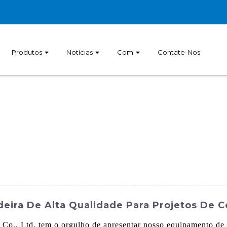
Produtos
Notícias
Com
Contate-Nos
ira De Alta Qualidade Para Projetos De C
, Ltd. tem o orgulho de apresentar nosso equipamento de re