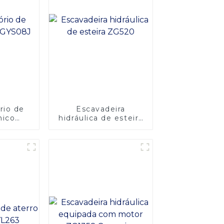
rio de
Escavadeira
nico
hidráulica de esteira
J
ZG520