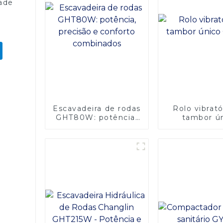
dade
Escavadeira de rodas
Rolo vibrató
GHT80W: potência,
tambor ú
precisão e conforto
GYS08
combinados