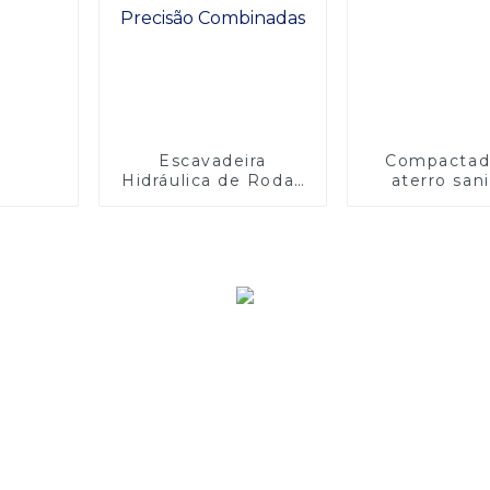
Escavadeira
Compactad
Hidráulica de Rodas
aterro sani
Changlin GHT215W -
GYL26
Potência e Precisão
Combinadas