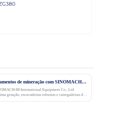
Revelando o futuro dos equipamentos de mineração com SINOMACH-HI no Expominas 2024
NOMACH-HI International Equipment Co., Ltd.
ima geração, escavadeiras robustas e carregadeiras de
 Expominas...