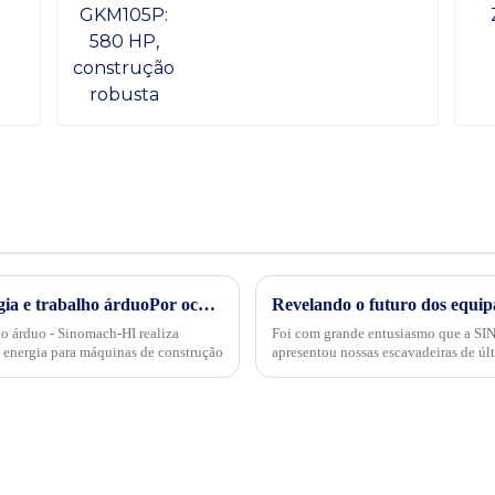
Transformação verde, conservação de energia e trabalho árduoPor ocasião da "34ª Semana Publicitária de Conservação de Energia" nacional de 2024, no dia 15 de maio, empresas internacionais realizaram projetos de energia
ho árduo - Sinomach-HI realiza
Foi com grande entusiasmo que a SI
 energia para máquinas de construção
apresentou nossas escavadeiras de últ
rodas versáteis na recente exposição