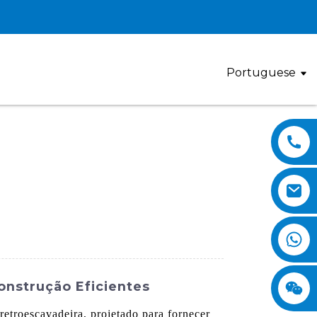
Portuguese
onstrução Eficientes
troescavadeira, projetado para fornecer