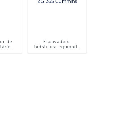
or de
Escavadeira
tário
hidráulica equipada
3
com motor ZG135S
Cummins