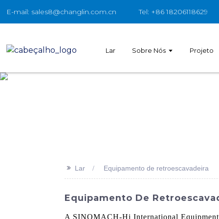
E-mail: sales8@changlin.com.cn
Tel: +86 18206118629
Lar
Sobre Nós
Projeto
>>
Lar
Equipamento de retroescavadeira
Equipamento De Retroescavade
A SINOMACH-Hi International Equipment Co.