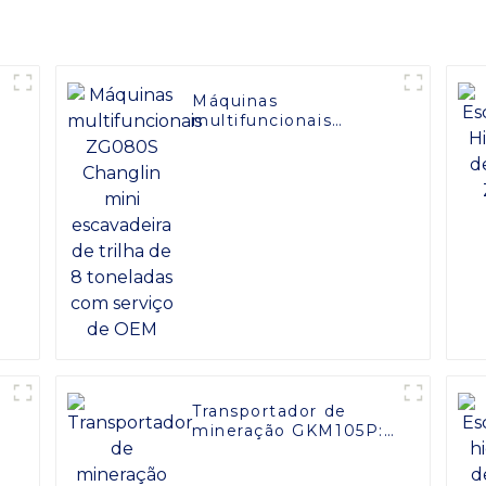
a
Máquinas
multifuncionais
ZG080S Changlin
mini escavadeira de
trilha de 8 toneladas
com serviço de OEM
Transportador de
mineração GKM105P:
580 HP, construção
robusta