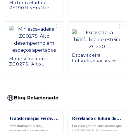
Motoniveladora
PY190H versátil:
potência e
estabilidade
eficientes
Escavadeira
Miniescavadeira
hidráulica de esteira
ZG027S: Alto
ZG220
desempenho em
espaços apertados
Blog Relacionado
Transformação verde, conservação de energia e trabalho árduoPor ocasião da "34ª Semana Publicitária de Conservação de Energia" nacional de 2024, no dia 15 de maio, empresas internacionais realizaram projetos de energia
Revelando o futuro dos equipamentos de mineração com SINOMACH-HI no Expominas 2024
Transformação verde,
Foi com grande entusiasmo que
conservação de energia e
a SINOMACH-HI International