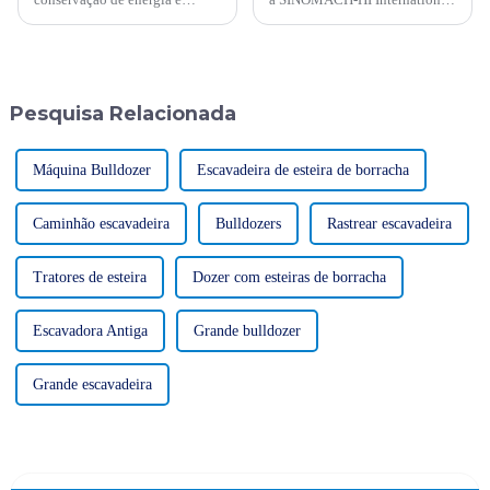
trabalho árduo - Sinomach-HI
Equipment Co., Ltd.
realiza ativamente atividades
apresentou nossas escavadeiras
de promoção de conservação
de última geração, escavadeiras
de energia para máquinas de
robustas e carregadeiras de
construção
rodas versáteis na recente
Pesquisa Relacionada
exposição Expominas...
Máquina Bulldozer
Escavadeira de esteira de borracha
Caminhão escavadeira
Bulldozers
Rastrear escavadeira
Tratores de esteira
Dozer com esteiras de borracha
Escavadora Antiga
Grande bulldozer
Grande escavadeira