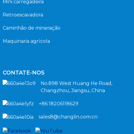
Mini carregadeira
Retroescavadora
Caminhão de mineração
Maquinaria agrícola
CONTATE-NOS
No.898 West Huang He Road,
Changzhou, Jiangsu, China
+86 18206118629
sales8@changlin.com.cn