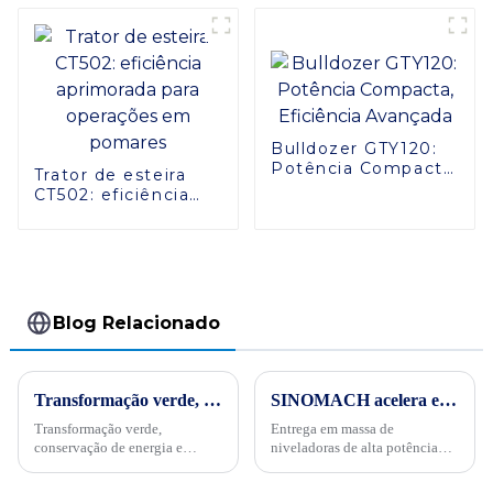
Paddy 8 fileiras
Transplantadores de
arroz automático
Bulldozer GTY120:
Potência Compacta,
Trator de esteira
Eficiência Avançada
CT502: eficiência
aprimorada para
operações em
pomares
Blog Relacionado
Transformação verde, conservação de energia e trabalho árduoPor ocasião da "34ª Semana Publicitária de Conservação de Energia" nacional de 2024, no dia 15 de maio, empresas internacionais realizaram projetos de energia
SINOMACH acelera expansão internacional no "segundo semestre" de 2023, com foco na iniciativa do Cinturão e Rota
Transformação verde,
Entrega em massa de
conservação de energia e
niveladoras de alta potência
trabalho árduo - Sinomach-HI
para o setor de mineração. Um
realiza ativamente atividades
grande conglomerado da