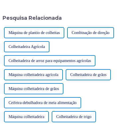
de promoção de conservação
Comunidade de Estados
de energia para máquinas de
Independentes (CEI),
construção
especializado em operações
Pesquisa Relacionada
mineiras, realizou recentemente
uma aquisição substancial...
Máquina de plantio de colheitas
Combinação de direção
Colheitadeira Agrícola
Colheitadeira de arroz para equipamentos agrícolas
Máquina colheitadeira agrícola
Colheitadeira de grãos
Máquina colheitadeira de grãos
Ceifeira-debulhadora de meia alimentação
Máquina colheitadeira
Colheitadeira de trigo