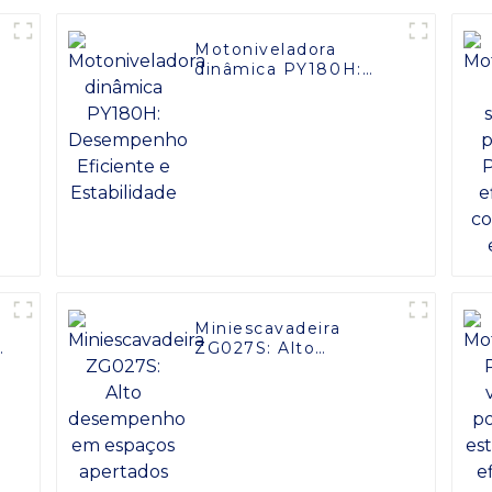
s
Motoniveladora
dinâmica PY180H:
o
Desempenho
Eficiente e
Estabilidade
Miniescavadeira
ZG027S: Alto
desempenho em
espaços apertados