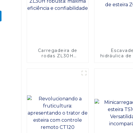
Carregadeira de
Escavade
rodas ZL30H
hidráulica de
robusta: máxima
ZG75
eficiência e
confiabilidade