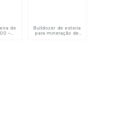
eira de
Bulldozer de esteira
100 –
para mineração de
dade
alto desempenho de
ável
600 HP com sistema
hidráulico Parker