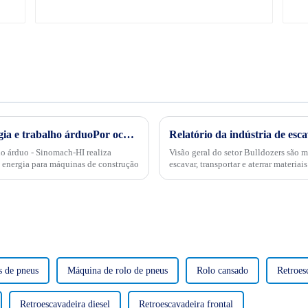
Transformação verde, conservação de energia e trabalho árduoPor ocasião da "34ª Semana Publicitária de Conservação de Energia" nacional de 2024, no dia 15 de maio, empresas internacionais realizaram projetos de energia
ho árduo - Sinomach-HI realiza
Visão geral do setor Bulldozers são 
 energia para máquinas de construção
escavar, transportar e aterrar materiais de terra e pedra. Eles
vários campos ...
s de pneus
Máquina de rolo de pneus
Rolo cansado
Retroes
Retroescavadeira diesel
Retroescavadeira frontal