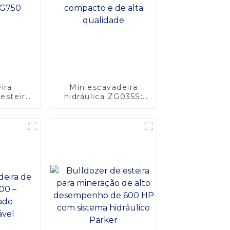
ira
Miniescavadeira
 esteira
hidráulica ZG035S:
0
design compacto e
de alta qualidade