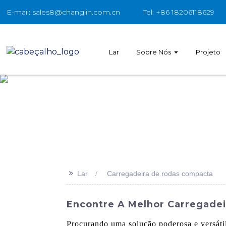
E-mail: sales8@changlin.com.cn
Tel: +86 18206118629
Lar
Sobre Nós
Projeto
>>
Lar
Carregadeira de rodas compacta
Encontre A Melhor Carregade
Procurando uma solução poderosa e versáti