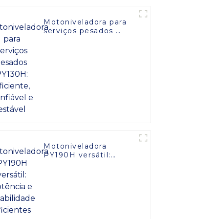
Motoniveladora para
serviços pesados ​​
PY130H: eficiente,
confiável e estável
Motoniveladora
PY190H versátil:
potência e
estabilidade
eficientes