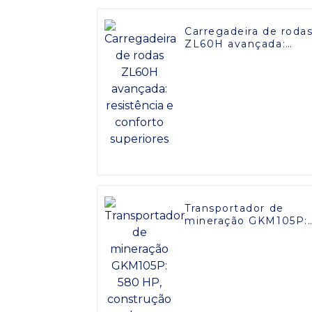
Carregadeira de roda
ZL60H avançada:
resistência e confort
superiores
Transportador de
mineração GKM105P:
580 HP, construção
robusta