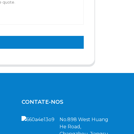
CONTATE-NOS
No.898 West Huang
He Road,
Changzhou, Jiangsu,