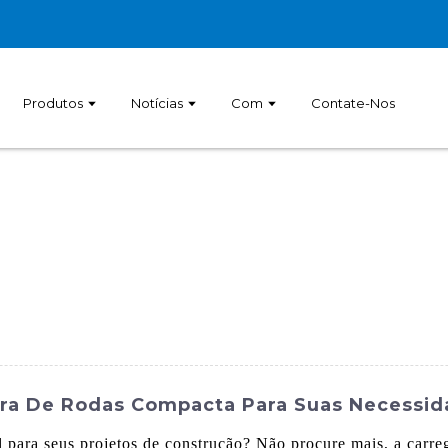
Produtos
Notícias
Com
Contate-Nos
ira De Rodas Compacta Para Suas Necessi
l para seus projetos de construção? Não procure mais, a ca