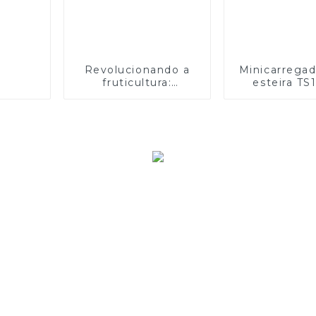
Revolucionando a
Minicarregad
fruticultura:
esteira TS
apresentando o
Versatili
trator de esteira com
incompar
controle remoto
CT120